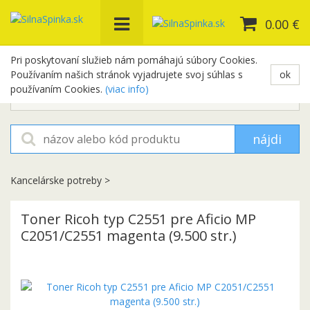
0.00 €
Pri poskytovaní služieb nám pomáhajú súbory Cookies.
Používaním našich stránok vyjadrujete svoj súhlas s
ok
+421 948 654 329
používaním Cookies.
(viac info)
objednavky@silnaspinka.sk
nájdi
Kancelárske potreby
>
Toner Ricoh typ C2551 pre Aficio MP
C2051/C2551 magenta (9.500 str.)