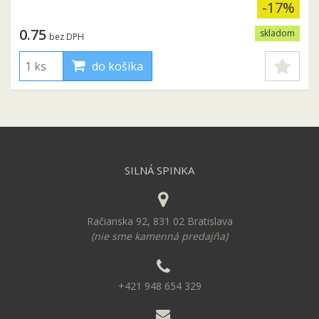
-17%
0.75
skladom
bez DPH
do košíka
SILNÁ SPINKA
Račianska 92, 831 02 Bratislava
(nie sme kamenná predajňa)
+421 948 654 329