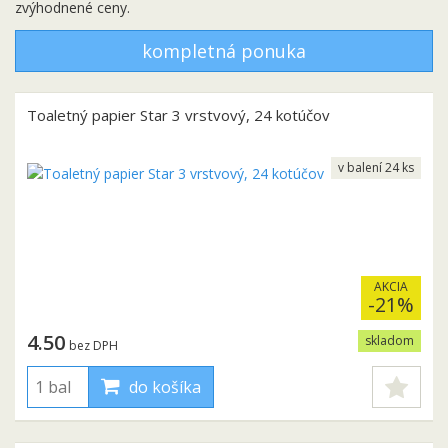
zvýhodnené ceny.
kompletná ponuka
Toaletný papier Star 3 vrstvový, 24 kotúčov
v balení 24 ks
AKCIA
-21%
4.50
skladom
bez DPH
do košíka