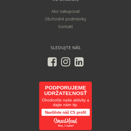
Ako nakupovať
Obchodné podmienky
Kontakt
SLEDUJTE NÁS
PODPORUJEME
UDRŽATEĽNOSŤ
Ohodnoťte naše aktivity a
dajte nám tip.
Navštívte náš CS profil
Yes, I care!