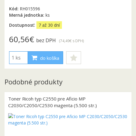
Kód:
RH015596
Merná jednotka:
ks
Dostupnosť:
7 až 30 dní
60,56€
bez DPH
(74,49€
s DPH
)
do košíka
Podobné produkty
Toner Ricoh typ C2550 pre Aficio MP
C2030/C2050/C2530 magenta (5.500 str.)