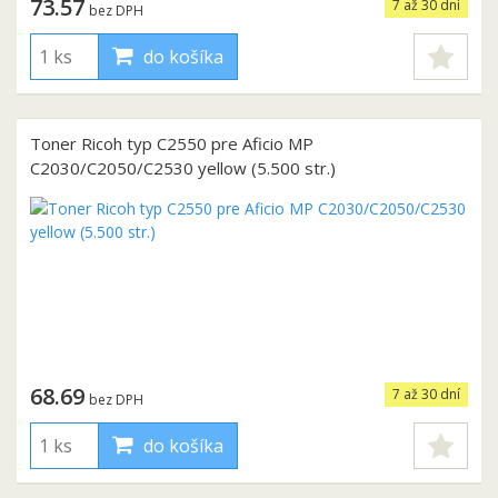
73.57
7 až 30 dní
bez DPH
do košíka
Toner Ricoh typ C2550 pre Aficio MP
C2030/C2050/C2530 yellow (5.500 str.)
68.69
7 až 30 dní
bez DPH
do košíka