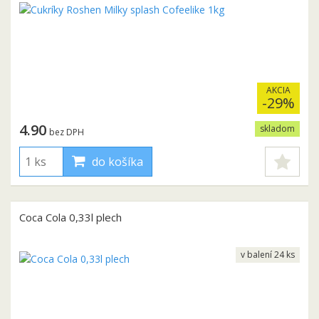
AKCIA
-29%
4.90
skladom
bez DPH
do košíka
Coca Cola 0,33l plech
v balení 24 ks