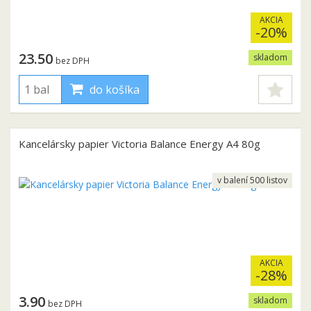
AKCIA
-20%
23.50
skladom
bez DPH
do košíka
Kancelársky papier Victoria Balance Energy A4 80g
v balení 500 listov
AKCIA
-28%
3.90
skladom
bez DPH