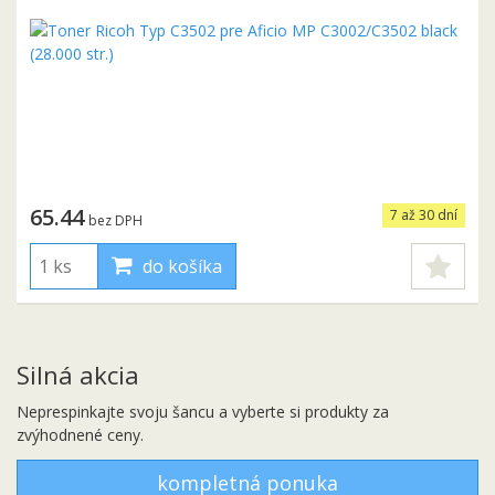
65.44
7 až 30 dní
bez DPH
do košíka
Silná akcia
Neprespinkajte svoju šancu a vyberte si produkty za
zvýhodnené ceny.
kompletná ponuka