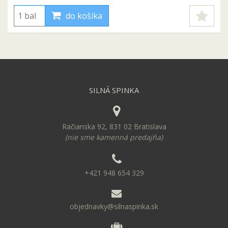
do košíka
SILNÁ SPINKA
Račianska 92, 831 02 Bratislava
(nie sme kamenná predajňa)
+421 948 654 329
objednavky@silnaspinka.sk