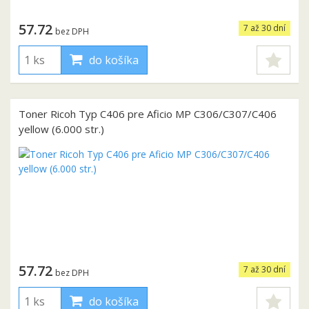
57.72
7 až 30 dní
bez DPH
do košíka
Toner Ricoh Typ C406 pre Aficio MP C306/C307/C406
yellow (6.000 str.)
57.72
7 až 30 dní
bez DPH
do košíka