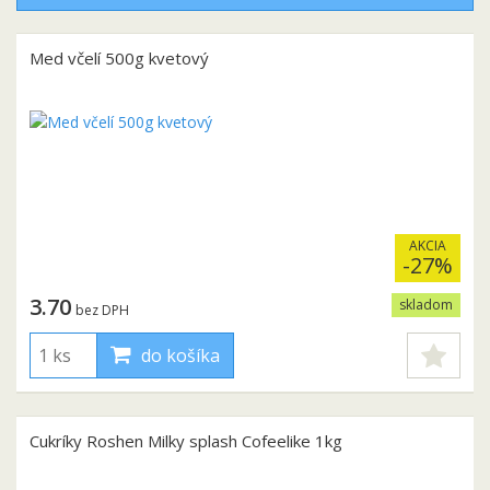
Med včelí 500g kvetový
AKCIA
-27%
3.70
skladom
bez DPH
do košíka
Cukríky Roshen Milky splash Cofeelike 1kg