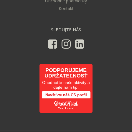
Obchodné podmienky
Kontakt
SLEDUJTE NÁS
PODPORUJEME
UDRŽATEĽNOSŤ
Ohodnoťte naše aktivity a
dajte nám tip.
Navštívte náš CS profil
Yes, I care!