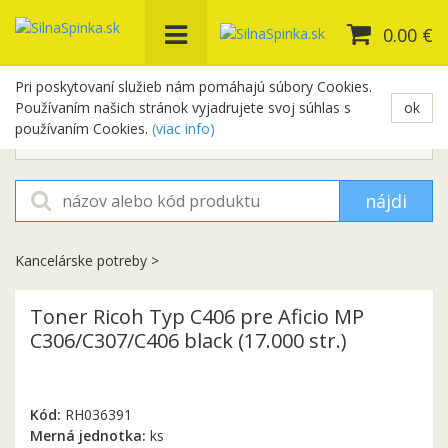
0.00 €
Pri poskytovaní služieb nám pomáhajú súbory Cookies.
Používaním našich stránok vyjadrujete svoj súhlas s
ok
+421 948 654 329
používaním Cookies.
(viac info)
objednavky@silnaspinka.sk
nájdi
Kancelárske potreby
>
Toner Ricoh Typ C406 pre Aficio MP
C306/C307/C406 black (17.000 str.)
Kód:
RH036391
Merná jednotka:
ks