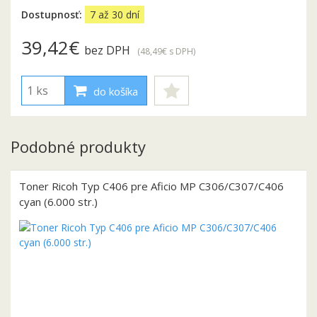
Dostupnosť:
7 až 30 dní
39,42€
bez DPH
(48,49€
s DPH
)
do košíka
Podobné produkty
Toner Ricoh Typ C406 pre Aficio MP C306/C307/C406
cyan (6.000 str.)