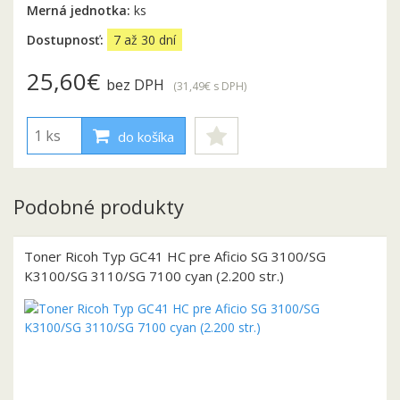
Merná jednotka:
ks
Dostupnosť:
7 až 30 dní
25,60€
bez DPH
(31,49€
s DPH
)
do košíka
Podobné produkty
Toner Ricoh Typ GC41 HC pre Aficio SG 3100/SG
K3100/SG 3110/SG 7100 cyan (2.200 str.)