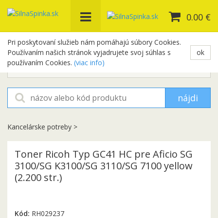
0.00 €
Pri poskytovaní služieb nám pomáhajú súbory Cookies.
Používaním našich stránok vyjadrujete svoj súhlas s
ok
+421 948 654 329
používaním Cookies.
(viac info)
objednavky@silnaspinka.sk
nájdi
Kancelárske potreby
>
Toner Ricoh Typ GC41 HC pre Aficio SG
3100/SG K3100/SG 3110/SG 7100 yellow
(2.200 str.)
Kód:
RH029237