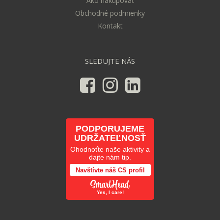
Ako nakupovať
Obchodné podmienky
Kontakt
SLEDUJTE NÁS
PODPORUJEME
UDRŽATEĽNOSŤ
Ohodnoťte naše aktivity a
dajte nám tip.
Navštívte náš CS profil
Yes, I care!