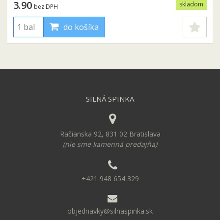
3.90
skladom
bez DPH
do košíka
SILNÁ SPINKA
Račianska 92, 831 02 Bratislava
(nie sme kamenná predajňa)
+421 948 654 329
objednavky@silnaspinka.sk