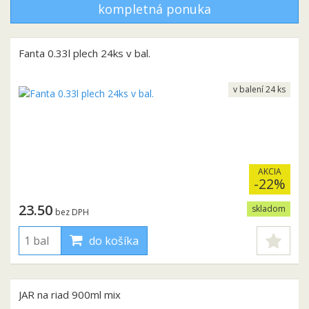
kompletná ponuka
Fanta 0.33l plech 24ks v bal.
v balení 24 ks
AKCIA
-22%
23.50
skladom
bez DPH
do košíka
JAR na riad 900ml mix