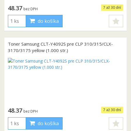
48.37
7 až 30 dní
bez DPH
do košíka
Toner Samsung CLT-Y4092S pre CLP 310/315/CLX-
3170/3175 yellow (1.000 str.)
48.37
7 až 30 dní
bez DPH
do košíka