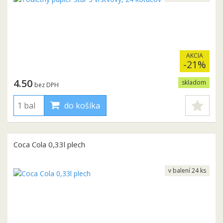
AKCIA
-21%
4.50
skladom
bez DPH
do košíka
Coca Cola 0,33l plech
v balení 24 ks