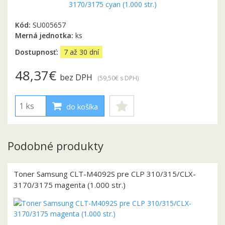
Kód:
SU005657
Merná jednotka:
ks
Dostupnosť:
7 až 30 dní
48,37€
bez DPH
(59,50€
s DPH
)
do košíka
Podobné produkty
Toner Samsung CLT-M4092S pre CLP 310/315/CLX-
3170/3175 magenta (1.000 str.)