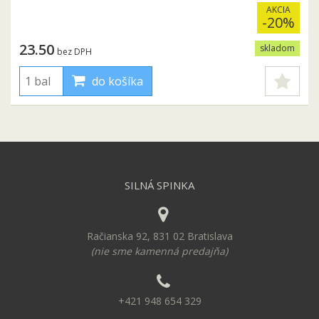
AKCIA
-20%
23.50
skladom
bez DPH
do košíka
SILNÁ SPINKA
Račianska 92, 831 02 Bratislava
(nie sme kamenná predajňa)
+421 948 654 329