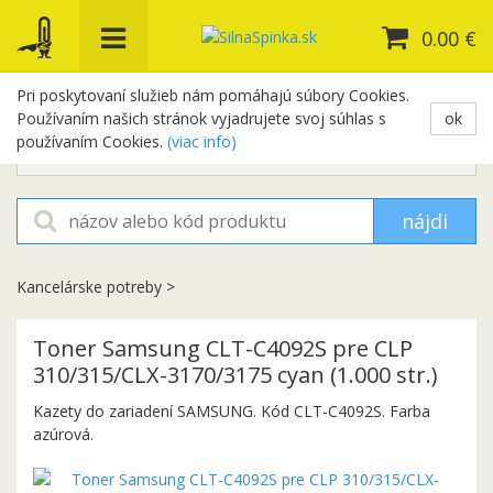
0.00 €
Pri poskytovaní služieb nám pomáhajú súbory Cookies.
Používaním našich stránok vyjadrujete svoj súhlas s
ok
+421 948 654 329
používaním Cookies.
(viac info)
objednavky@silnaspinka.sk
nájdi
Kancelárske potreby
>
Toner Samsung CLT-C4092S pre CLP
310/315/CLX-3170/3175 cyan (1.000 str.)
Kazety do zariadení SAMSUNG. Kód CLT-C4092S. Farba
azúrová.