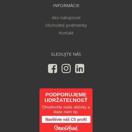
INFORMÁCIE
Ako nakupovať
Obchodné podmienky
Kontakt
SLEDUJTE NÁS
PODPORUJEME
UDRŽATEĽNOSŤ
Ohodnoťte naše aktivity a
dajte nám tip.
Navštívte náš CS profil