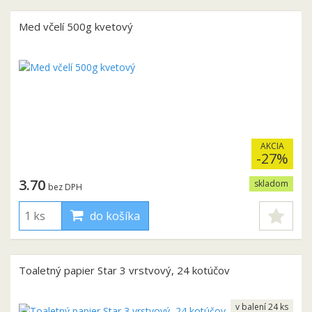
Med včelí 500g kvetový
AKCIA
-27%
3.70
skladom
bez DPH
do košíka
Toaletný papier Star 3 vrstvový, 24 kotúčov
v balení 24 ks