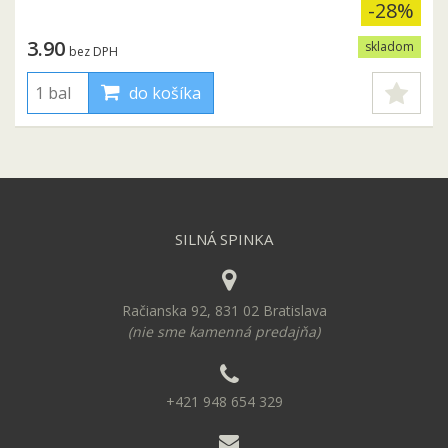
-28%
3.90
skladom
bez DPH
do košíka
SILNÁ SPINKA
Račianska 92, 831 02 Bratislava
(nie sme kamenná predajňa)
+421 948 654 329