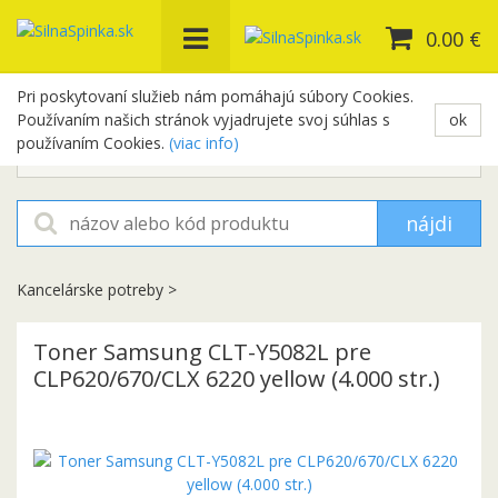
0.00 €
Pri poskytovaní služieb nám pomáhajú súbory Cookies.
Používaním našich stránok vyjadrujete svoj súhlas s
ok
+421 948 654 329
používaním Cookies.
(viac info)
objednavky@silnaspinka.sk
nájdi
Kancelárske potreby
>
Toner Samsung CLT-Y5082L pre
CLP620/670/CLX 6220 yellow (4.000 str.)