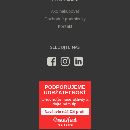
Ako nakupovať
Obchodné podmienky
Kontakt
SLEDUJTE NÁS
PODPORUJEME
UDRŽATEĽNOSŤ
Ohodnoťte naše aktivity a
dajte nám tip.
Navštívte náš CS profil
Yes, I care!