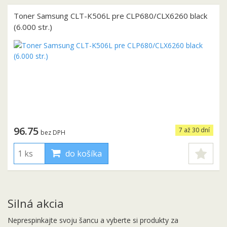
Toner Samsung CLT-K506L pre CLP680/CLX6260 black
(6.000 str.)
96.75
7 až 30 dní
bez DPH
do košíka
Silná akcia
Neprespinkajte svoju šancu a vyberte si produkty za