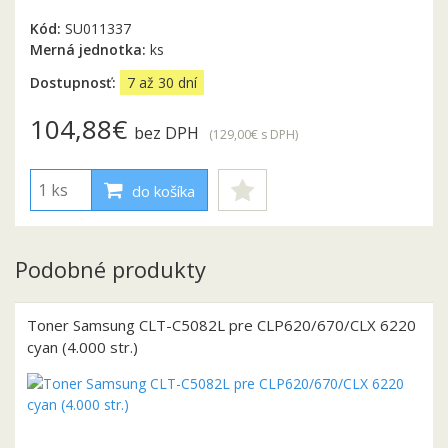
Kód:
SU011337
Merná jednotka:
ks
Dostupnosť:
7 až 30 dní
104,88€
bez DPH
(129,00€
s DPH
)
do košíka
Podobné produkty
Toner Samsung CLT-C5082L pre CLP620/670/CLX 6220
cyan (4.000 str.)