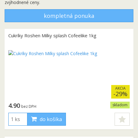
zvýhodnené ceny.
kompletná ponuka
Cukríky Roshen Milky splash Cofeelike 1kg
AKCIA
-29%
4.90
skladom
bez DPH
do košíka