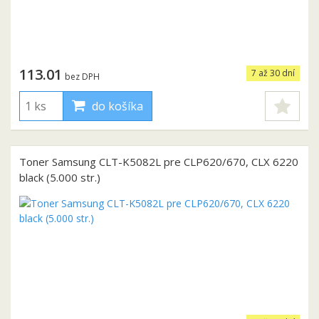
113.01
7 až 30 dní
bez DPH
do košíka
Toner Samsung CLT-K5082L pre CLP620/670, CLX 6220
black (5.000 str.)