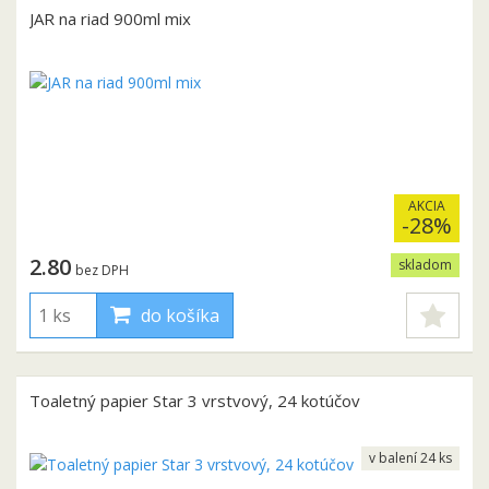
JAR na riad 900ml mix
AKCIA
-28%
2.80
skladom
bez DPH
do košíka
Toaletný papier Star 3 vrstvový, 24 kotúčov
v balení 24 ks