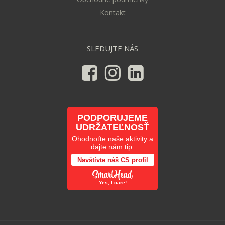
Kontakt
SLEDUJTE NÁS
PODPORUJEME
UDRŽATEĽNOSŤ
Ohodnoťte naše aktivity a
dajte nám tip.
Navštívte náš CS profil
Yes, I care!