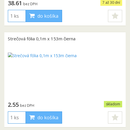
38.61
7 až 30 dní
bez DPH
do košíka
Strečová fólia 0,1m x 153m čierna
2.55
skladom
bez DPH
do košíka