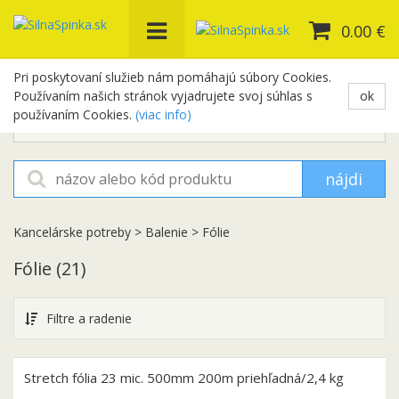
0.00 €
Pri poskytovaní služieb nám pomáhajú súbory Cookies.
Používaním našich stránok vyjadrujete svoj súhlas s
ok
+421 948 654 329
používaním Cookies.
(viac info)
objednavky@silnaspinka.sk
nájdi
Kancelárske potreby
>
Balenie
>
Fólie
Fólie
(21)
Filtre a radenie
Stretch fólia 23 mic. 500mm 200m priehľadná/2,4 kg