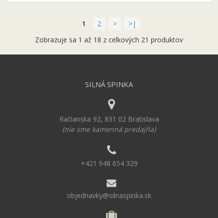
1
2
>
>|
Zobrazuje sa 1 až 18 z celkových 21 produktov
SILNÁ SPINKA
Račianska 92, 831 02 Bratislava
(nie sme kamenná predajňa)
+421 948 654 329
objednavky@silnaspinka.sk