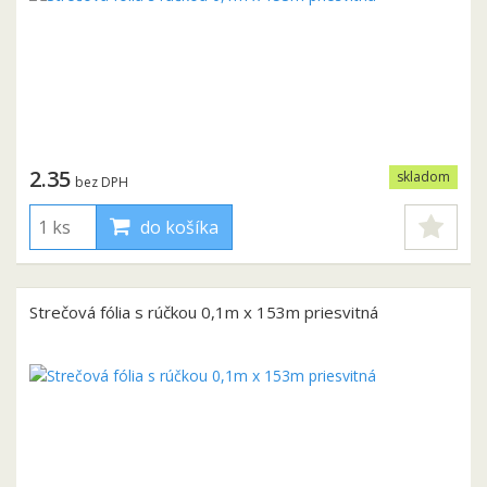
2.35
skladom
bez DPH
do košíka
Strečová fólia s rúčkou 0,1m x 153m priesvitná