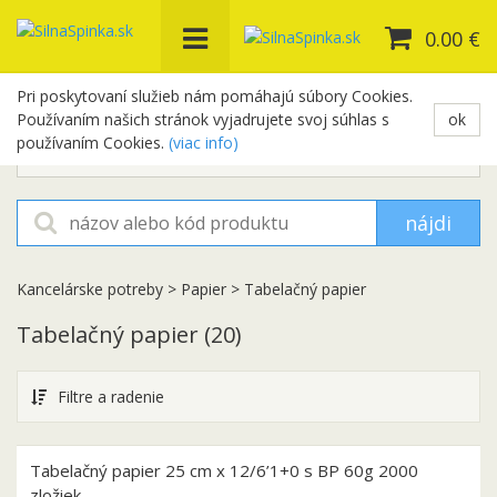
0.00 €
Pri poskytovaní služieb nám pomáhajú súbory Cookies.
Používaním našich stránok vyjadrujete svoj súhlas s
ok
+421 948 654 329
používaním Cookies.
(viac info)
objednavky@silnaspinka.sk
nájdi
Kancelárske potreby
>
Papier
>
Tabelačný papier
Tabelačný papier
(20)
Filtre a radenie
Tabelačný papier 25 cm x 12/6’1+0 s BP 60g 2000
zložiek