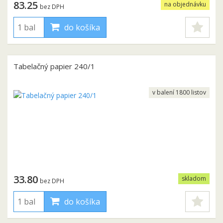
83.25
na objednávku
bez DPH
do košíka
Tabelačný papier 240/1
v balení 1800 listov
33.80
skladom
bez DPH
do košíka