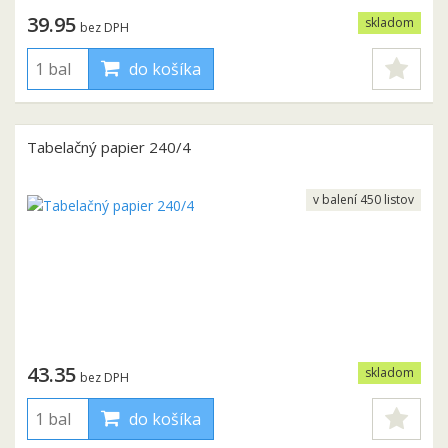
39.95
skladom
bez DPH
do košíka
Tabelačný papier 240/4
v balení 450 listov
43.35
skladom
bez DPH
do košíka