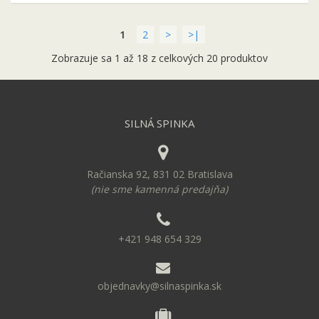
1
2
>
>|
Zobrazuje sa 1 až 18 z celkových 20 produktov
SILNÁ SPINKA
Račianska 92, 831 02 Bratislava
(nie sme kamenná predajňa)
+421 948 654 329
objednavky@silnaspinka.sk