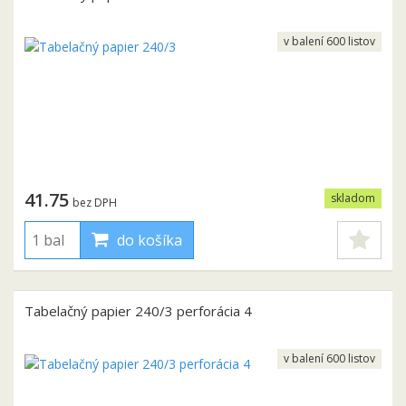
v balení 600 listov
41.75
skladom
bez DPH
do košíka
Tabelačný papier 240/3 perforácia 4
v balení 600 listov