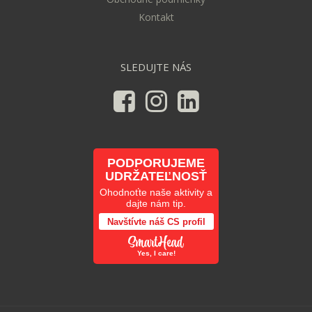
Kontakt
SLEDUJTE NÁS
PODPORUJEME
UDRŽATEĽNOSŤ
Ohodnoťte naše aktivity a
dajte nám tip.
Navštívte náš CS profil
Yes, I care!