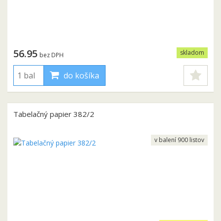
56.95
skladom
bez DPH
do košíka
Tabelačný papier 382/2
v balení 900 listov