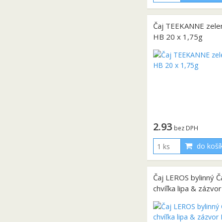
Čaj TEEKANNE zele
HB 20 x 1,75g
2.93
bez DPH
do koší
Čaj LEROS bylinný Č
chvíľka lipa & zázvo
2 g