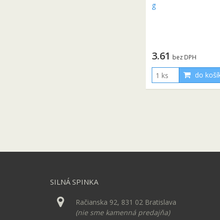
3.61
bez DPH
do koší
SILNÁ SPINKA
Račianska 92, 831 02 Bratislava
(nie sme kamenná predajňa)