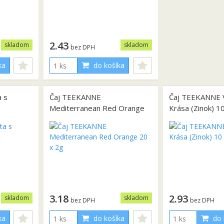
2.43
skladom
skladom
bez DPH
ka
do košíka
 s
Čaj TEEKANNE
Čaj TEEKANNE Vi
Mediterranean Red Orange
Krása (Zinok) 1
20 x 2g
3.18
2.93
skladom
skladom
bez DPH
bez DPH
ka
do košíka
do 