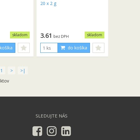
3.61
skladom
skladom
bez DPH
košíka
do košíka
11
>
>|
uktov
SLEDUJTE NÁS