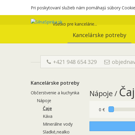
Pri poskytovaní služieb nám pomáhajú súbory Cookies
Všetko pre kancelárie...
Kancelárske potreby
+421 948 654 329
objednav
Kancelárske potreby
Ča
Nápoje /
Občerstvenie a kuchynka
Nápoje
Čaje
0 €
Káva
Minerálne vody
Sladké,nealko