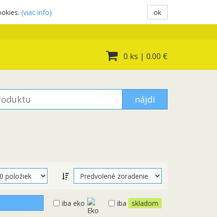
ookies.
(viac info)
ok
0 ks
|
0.00 €
nájdi
iba eko
iba
skladom