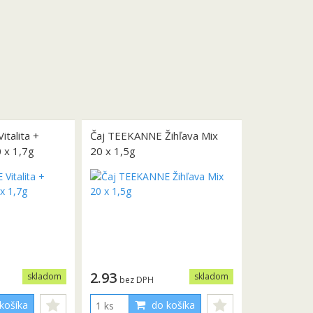
talita +
Čaj TEEKANNE Žihľava Mix
0 x 1,7g
20 x 1,5g
2.93
skladom
skladom
bez DPH
košíka
do košíka