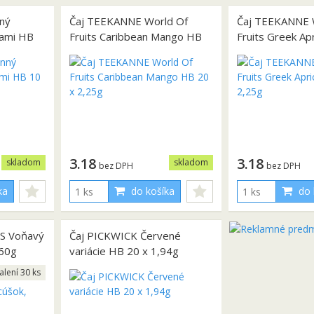
ný
Čaj TEEKANNE World Of
Čaj TEEKANNE 
cami HB
Fruits Caribbean Mango HB
Fruits Greek Ap
20 x 2,25g
2,25g
3.18
3.18
skladom
skladom
bez DPH
bez DPH
ka
do košíka
do 
OS Voňavý
Čaj PICKWICK Červené
 60g
variácie HB 20 x 1,94g
alení 30 ks