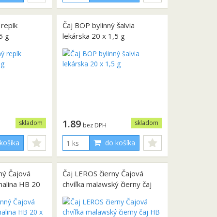
 repík
Čaj BOP bylinný šalvia
5 g
lekárska 20 x 1,5 g
1.89
skladom
skladom
bez DPH
košíka
do košíka
ný Čajová
Čaj LEROS čierny Čajová
 malina HB 20
chvíľka malawský čierny čaj
HB 20 x 2 g