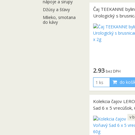
nápoje a sirupy
Čaj TEEKANNE bylin
Džúsy a šťavy
Urologický s brusni
Mlieko, smotana
do kávy
10 x 2g
2.93
bez DPH
do koší
Kolekcia čajov LER
Sad 6 x 5 vrecúšok,
v b