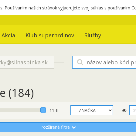
. Používaním našich stránok vyjadrujete svoj súhlas s používaním C
Akcia
Klub superhrdinov
Služby
ky@silnaspinka.sk
je
(184)
11 €
rozšírené filtre