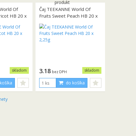
World Of
Čaj TEEKANNE World Of
ricot HB 20 x
Fruits Sweet Peach HB 20 x
2,25g
3.18
skladom
skladom
bez DPH
košíka
do košíka