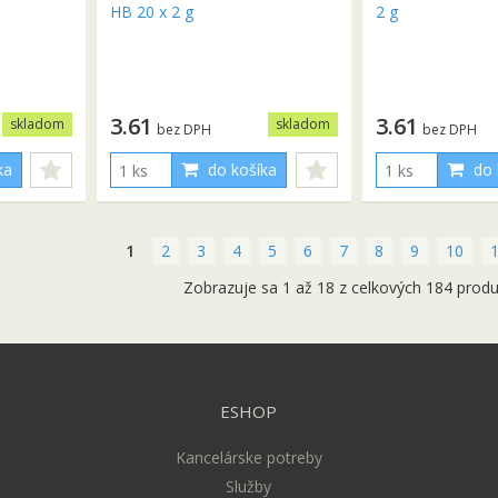
3.61
3.61
skladom
skladom
bez DPH
bez DPH
ka
do košíka
do 
1
2
3
4
5
6
7
8
9
10
Zobrazuje sa 1 až 18 z celkových 184 prod
ESHOP
Kancelárske potreby
Služby