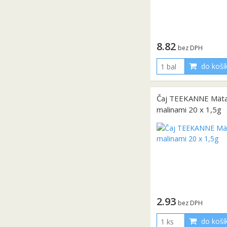
8.82
bez DPH
do koší
Čaj TEEKANNE Mäta
malinami 20 x 1,5g
2.93
bez DPH
do koší