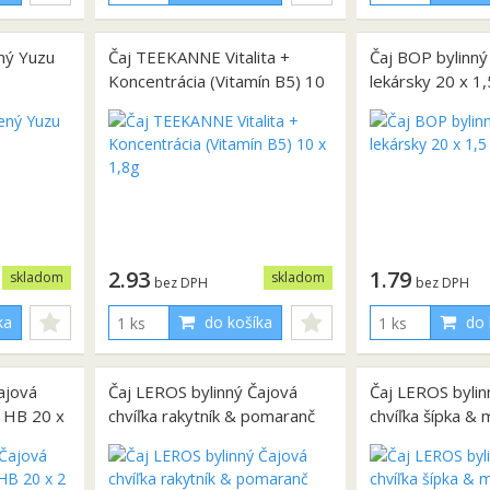
ný Yuzu
Čaj TEEKANNE Vitalita +
Čaj BOP bylinný
Koncentrácia (Vitamín B5) 10
lekársky 20 x 1,
x 1,8g
2.93
1.79
skladom
skladom
bez DPH
bez DPH
ka
do košíka
do 
ajová
Čaj LEROS bylinný Čajová
Čaj LEROS bylin
r HB 20 x
chvíľka rakytník & pomaranč
chvíľka šípka &
HB 20 x 2 g
x 2 g