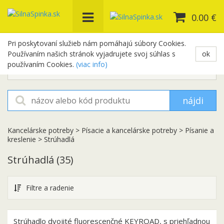
0.00 €
Pri poskytovaní služieb nám pomáhajú súbory Cookies.
Používaním našich stránok vyjadrujete svoj súhlas s
ok
+421 948 654 329
používaním Cookies.
(viac info)
objednavky@silnaspinka.sk
nájdi
Kancelárske potreby
>
Písacie a kancelárske potreby
>
Písanie a
kreslenie
>
Strúhadlá
Strúhadlá
(35)
Filtre a radenie
Strúhadlo dvojité fluorescenčné KEYROAD, s priehľadnou