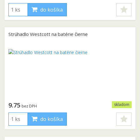
do košíka
Strúhadlo Westcott na batérie čierne
9.75
skladom
bez DPH
do košíka