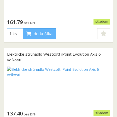
161.79
skladom
bez DPH
do košíka
Elektrické strúhadlo Westcott iPoint Evolution Axis 6
veľkostí
137.40
skladom
bez DPH