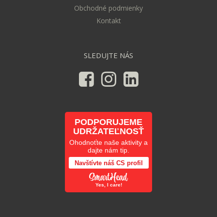
Obchodné podmienky
Kontakt
SLEDUJTE NÁS
PODPORUJEME
UDRŽATEĽNOSŤ
Ohodnoťte naše aktivity a
dajte nám tip.
Navštívte náš CS profil
Yes, I care!