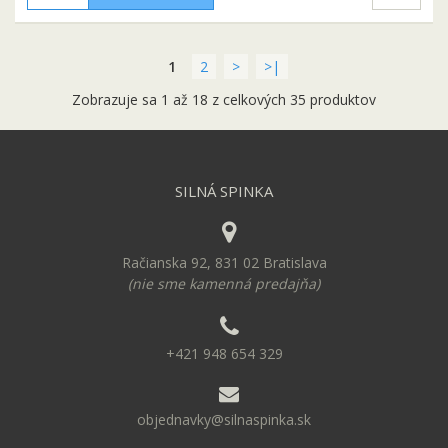
1
2
>
>|
Zobrazuje sa 1 až 18 z celkových 35 produktov
SILNÁ SPINKA
Račianska 92, 831 02 Bratislava
(nie sme kamenná predajňa)
+421 948 654 329
objednavky@silnaspinka.sk