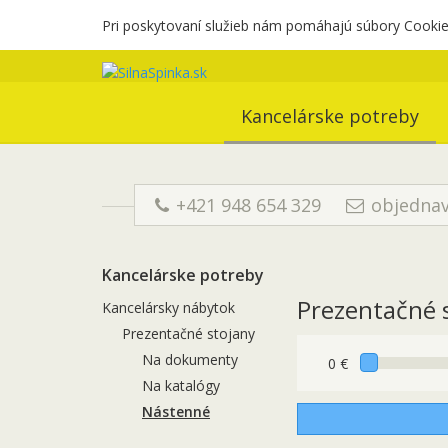
Pri poskytovaní služieb nám pomáhajú súbory Cookies
Kancelárske potreby
+421 948 654 329
objednav
Kancelárske potreby
Prezentačné 
Kancelársky nábytok
Prezentačné stojany
Na dokumenty
0 €
Na katalógy
Nástenné