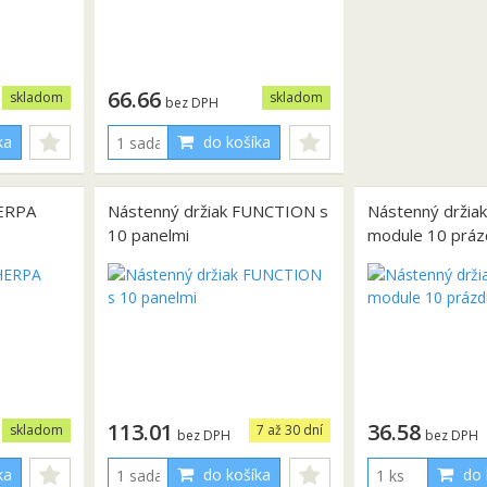
66.66
skladom
skladom
bez DPH
ka
do košíka
HERPA
Nástenný držiak FUNCTION s
Nástenný drži
10 panelmi
module 10 práz
113.01
36.58
skladom
7 až 30 dní
bez DPH
bez DPH
ka
do košíka
do 