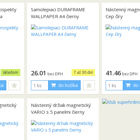
rospekty
Samolepiaci DURAFRAME
Nástenný magne
la
WALLPAPER A4 čierny
Cep číry
26.01
41.46
skladom
7 až 30 dní
bez DPH
bez DPH
ka
do košíka
do 
gnetický
Nástenný držiak magnetický
VARIO s 5 panelmi čierny