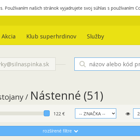
. Používaním našich stránok vyjadrujete svoj súhlas s používaním C
Akcia
Klub superhrdinov
Služby
ky@silnaspinka.sk
Nástenné
(51)
stojany /
122 €
rozšírené filtre