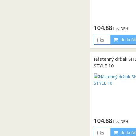
104.88
bez DPH
do koší
Nástenný držiak S
STYLE 10
104.88
bez DPH
do koší