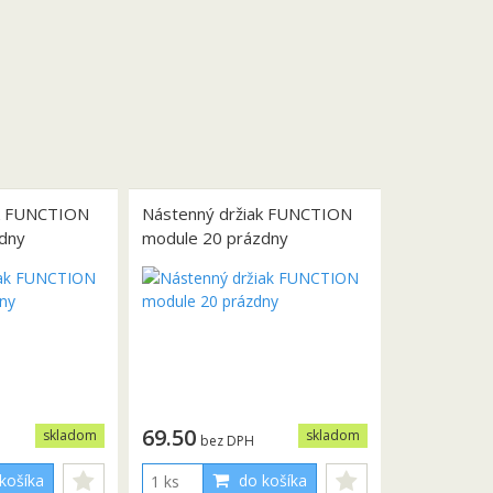
ak FUNCTION
Nástenný držiak FUNCTION
dny
module 20 prázdny
69.50
skladom
skladom
bez DPH
košíka
do košíka