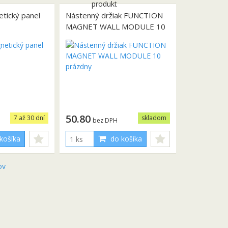
tický panel
Nástenný držiak FUNCTION
MAGNET WALL MODULE 10
prázdny
50.80
7 až 30 dní
skladom
bez DPH
košíka
do košíka