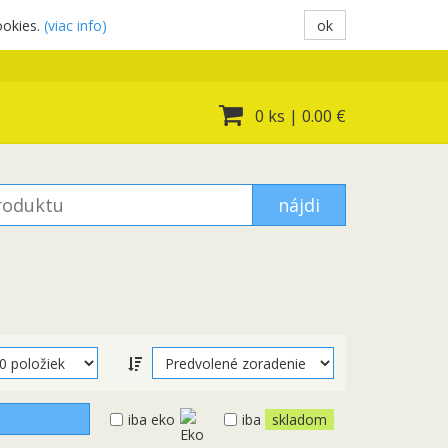
ookies.
(viac info)
ok
0 ks
|
0.00 €
nájdi
iba eko
iba
skladom