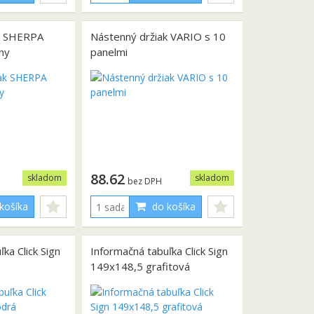
k SHERPA
Nástenný držiak VARIO s 10
ny
panelmi
88.62
skladom
skladom
bez DPH
košíka
do košíka
ka Click Sign
Informačná tabuľka Click Sign
á
149x148,5 grafitová