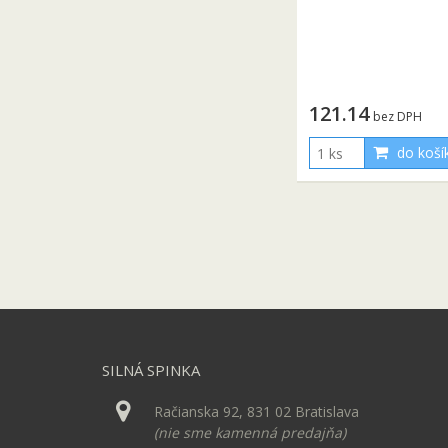
121.14
bez DPH
do koší
SILNÁ SPINKA
Račianska 92, 831 02 Bratislava
(nie sme kamenná predajňa)