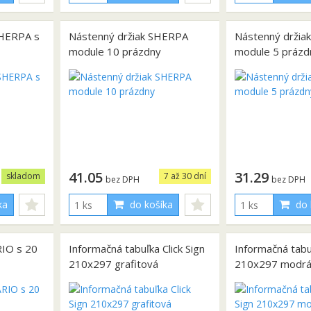
HERPA s
Nástenný držiak SHERPA
Nástenný držia
module 10 prázdny
module 5 prázd
41.05
31.29
skladom
7 až 30 dní
bez DPH
bez DPH
ka
do košíka
do 
RIO s 20
Informačná tabuľka Click Sign
Informačná tabuľ
210x297 grafitová
210x297 modr