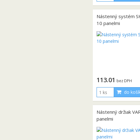
Nástenný systém S
10 panelmi
113.01
bez DPH
do koší
Nástenný držiak VA
panelmi