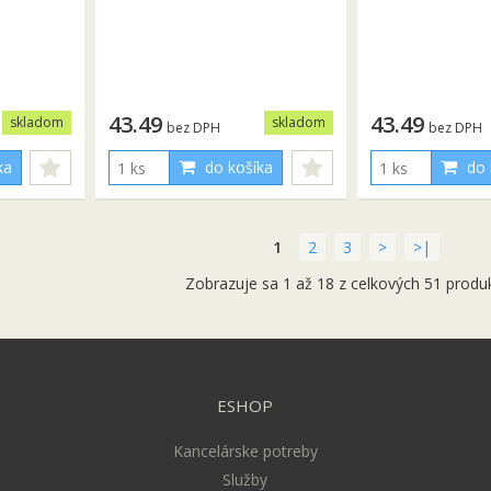
43.49
43.49
skladom
skladom
bez DPH
bez DPH
ka
do košíka
do 
1
2
3
>
>|
Zobrazuje sa 1 až 18 z celkových 51 produ
ESHOP
Kancelárske potreby
Služby