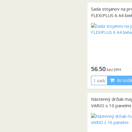
Sada stojanov na p
FLEXIPLUS 6 A4 bie
56.50
bez DPH
do koší
Nástenný držiak ma
VARIO s 10 panelmi