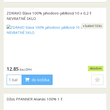
ZDRAVO šťava 100% jahodovo-jablková 10 x 0,2 ℓ
NEVRATNÉ SKLO
v balení 10 ks
12.85
skladom
bez DPH
do košíka
Džús PFANNER Ananás 100% 1 ℓ