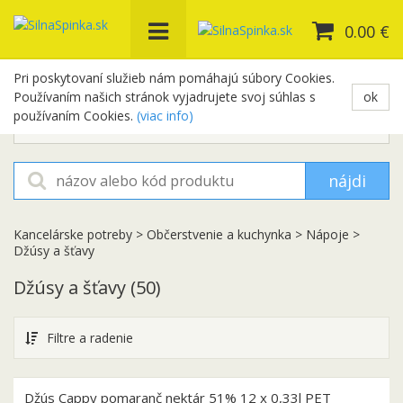
0.00 €
Pri poskytovaní služieb nám pomáhajú súbory Cookies.
Používaním našich stránok vyjadrujete svoj súhlas s
ok
+421 948 654 329
používaním Cookies.
(viac info)
objednavky@silnaspinka.sk
nájdi
Kancelárske potreby
>
Občerstvenie a kuchynka
>
Nápoje
>
Džúsy a šťavy
Džúsy a šťavy
(50)
Filtre a radenie
Džús Cappy pomaranč nektár 51% 12 x 0,33l PET