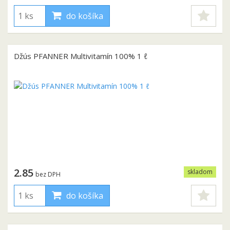
do košíka
Džús PFANNER Multivitamín 100% 1 ℓ
2.85
skladom
bez DPH
do košíka