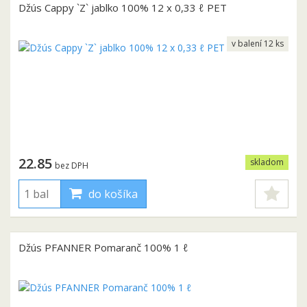
Džús Cappy `Z` jablko 100% 12 x 0,33 ℓ PET
v balení 12 ks
22.85
skladom
bez DPH
do košíka
Džús PFANNER Pomaranč 100% 1 ℓ