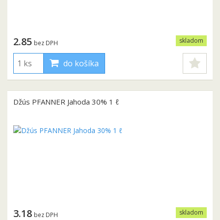
2.85
skladom
bez DPH
do košíka
Džús PFANNER Jahoda 30% 1 ℓ
3.18
skladom
bez DPH