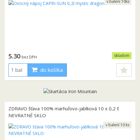
v balení 10ks
5.30
skladom
bez DPH
do košíka
ZDRAVO šťava 100% marhuľovo-jablková 10 x 0,2 ℓ
NEVRATNÉ SKLO
v balení 10 ks