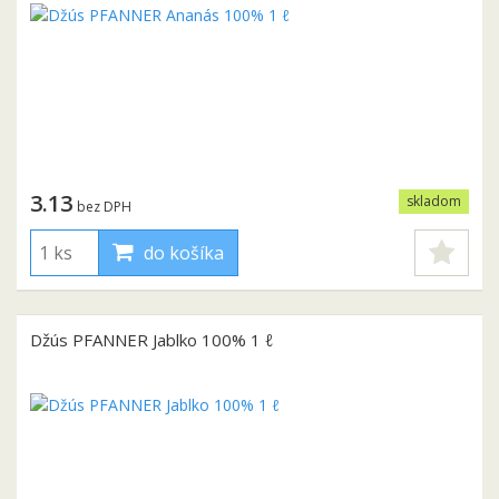
3.13
skladom
bez DPH
do košíka
Džús PFANNER Jablko 100% 1 ℓ