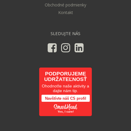
Obchodné podmienky
Kontakt
SLEDUJTE NÁS
PODPORUJEME
UDRŽATEĽNOSŤ
Ohodnoťte naše aktivity a
dajte nám tip.
Navštívte náš CS profil
Yes, I care!