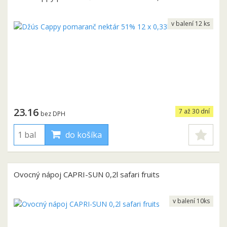
v balení 12 ks
23.16
7 až 30 dní
bez DPH
do košíka
Ovocný nápoj CAPRI-SUN 0,2l safari fruits
v balení 10ks