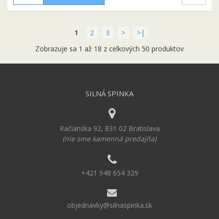
1
2
3
>
>|
Zobrazuje sa 1 až 18 z celkových 50 produktov
SILNÁ SPINKA
Račianska 92, 831 02 Bratislava
(nie sme kamenná predajňa)
+421 948 654 329
objednavky@silnaspinka.sk