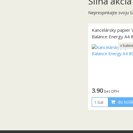
Silná akcia
Neprespinkajte svoju š
Kancelársky papier V
Balance Energy A4 
v balen
3.90
bez DPH
do koší