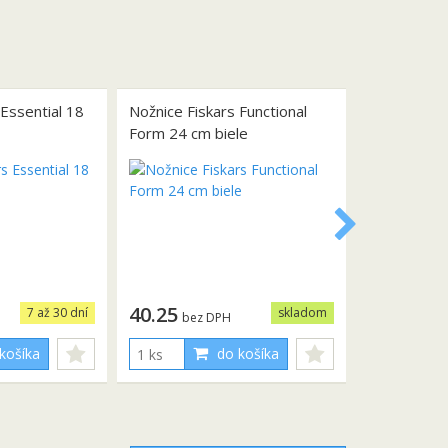
 Essential 18
Nožnice Fiskars Functional
Form 24 cm biele
40.25
7 až 30 dní
skladom
bez DPH
košíka
do košíka