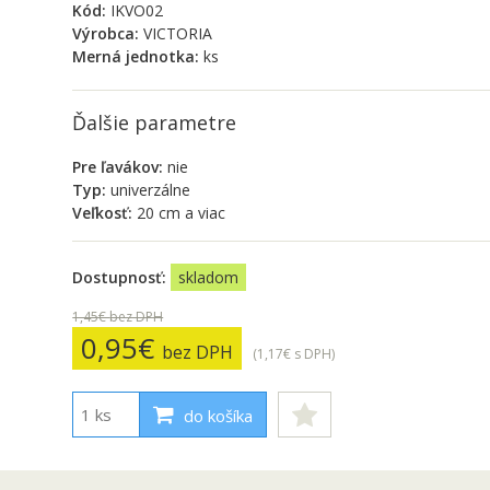
Kód:
IKVO02
Výrobca:
VICTORIA
Merná jednotka:
ks
Ďalšie parametre
Pre ľavákov:
nie
Typ:
univerzálne
Veľkosť:
20 cm a viac
Dostupnosť:
skladom
1,45€
bez DPH
0,95€
bez DPH
(1,17€
s DPH
)
do košíka