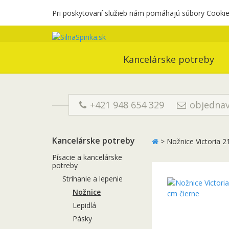
Pri poskytovaní služieb nám pomáhajú súbory Cookies
Kancelárske potreby
+421 948 654 329
objednav
Kancelárske potreby
>
Nožnice Victoria 2
Písacie a kancelárske
potreby
Strihanie a lepenie
Nožnice
Lepidlá
Pásky