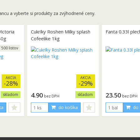
ancu a vyberte si produkty za zvýhodnené ceny.
ictoria
Cukríky Roshen Milky splash
Fanta 0.33l plec
80g
Cofeelike 1kg
í 500 listov
AKCIA
AKCIA
-28%
-29%
4.90
23.50
skladom
skladom
bez DPH
bez DPH
ka
do košíka
do 