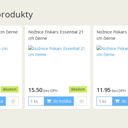
rodukty
cm čierne
Nožnice Fiskars Essential 21
Nožnice Fiskars
cm čierne
cm čierne
15.50
11.95
skladom
skladom
bez DPH
bez DPH
ka
do košíka
do 