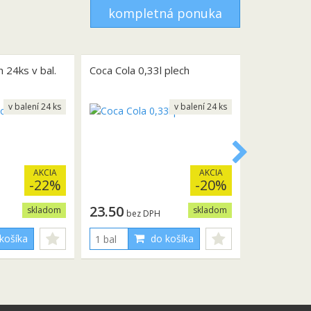
kompletná ponuka
h 24ks v bal.
Coca Cola 0,33l plech
v balení 24 ks
v balení 24 ks
AKCIA
AKCIA
-22%
-20%
23.50
skladom
skladom
bez DPH
košíka
do košíka