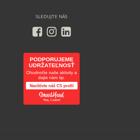
SLEDUJTE NÁS
PODPORUJEME
UDRŽATEĽNOSŤ
Ohodnoťte naše aktivity a
dajte nám tip.
Navštívte náš CS profil
Yes, I care!