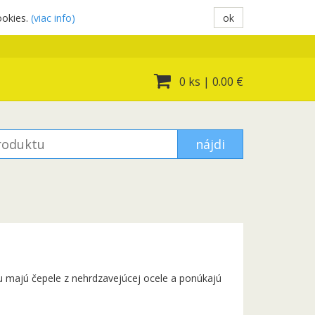
ookies.
(viac info)
ok
0 ks
|
0.00 €
nájdi
u majú čepele z nehrdzavejúcej ocele a ponúkajú