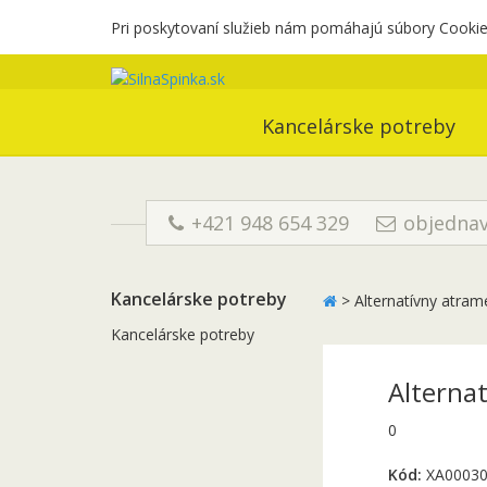
Pri poskytovaní služieb nám pomáhajú súbory Cookies
Kancelárske potreby
+421 948 654 329
objednav
Kancelárske potreby
>
Alternatívny atra
Kancelárske potreby
Alterna
0
Kód:
XA0003