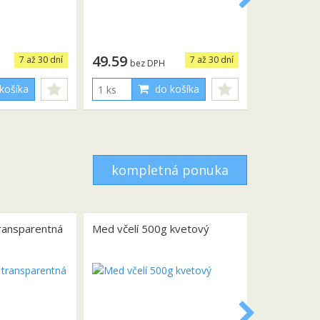
49.59
7 až 30 dní
7 až 30 dní
bez DPH
košíka
do košíka
kompletná ponuka
transparentná
Med včelí 500g kvetový