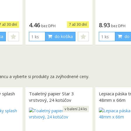
4.46
8.93
7 až 30 dní
7 až 30 dní
bez DPH
bez DPH
ka
do košíka
do 
ancu a vyberte si produkty za zvýhodnené ceny.
y splash
Toaletný papier Star 3
Lepiaca páska 
vrstvový, 24 kotúčov
48mm x 66m
v balení 24 ks