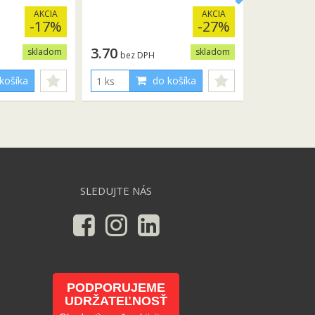
AKCIA
AKCIA
-17%
-27%
3.70
skladom
skladom
bez DPH
košíka
do košíka
SLEDUJTE NÁS
PODPORUJEME
UDRŽATEĽNOSŤ