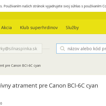
. Používaním našich stránok vyjadrujete svoj súhlas s používaním C
Akcia
Klub superhrdinov
Služby
ky@silnaspinka.sk
ment pre Canon BCI-6C cyan
tívny atrament pre Canon BCI-6C cyan
00