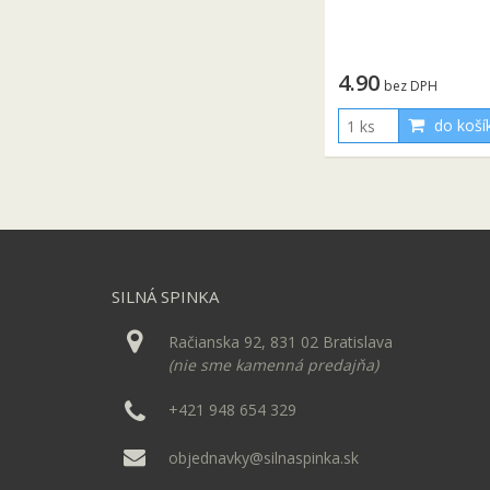
4.90
bez DPH
do koší
SILNÁ SPINKA
Račianska 92, 831 02 Bratislava
(nie sme kamenná predajňa)
+421 948 654 329
objednavky@silnaspinka.sk