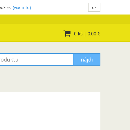
ookies.
(viac info)
ok
0 ks
|
0.00 €
nájdi