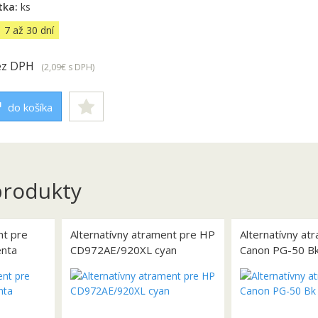
tka:
ks
7 až 30 dní
ez DPH
(2,09€
s DPH
)
do košíka
rodukty
nt pre
Alternatívny atrament pre HP
Alternatívny at
nta
CD972AE/920XL cyan
Canon PG-50 B