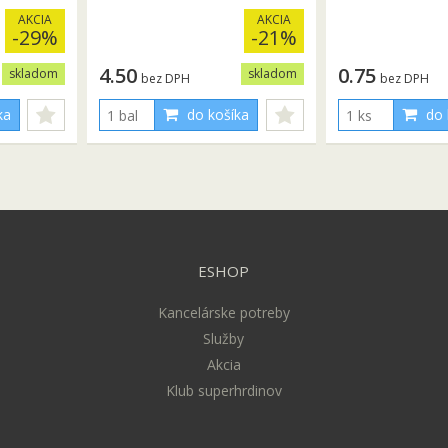
AKCIA
AKCIA
-29%
-21%
4.50
0.75
skladom
skladom
bez DPH
bez DPH
ka
do košíka
do 
ESHOP
Kancelárske potreby
Služby
Akcia
Klub superhrdinov