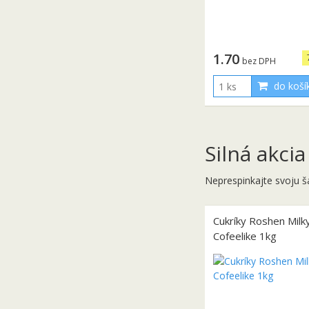
1.70
bez DPH
do koší
Silná akcia
Neprespinkajte svoju š
Cukríky Roshen Milk
Cofeelike 1kg