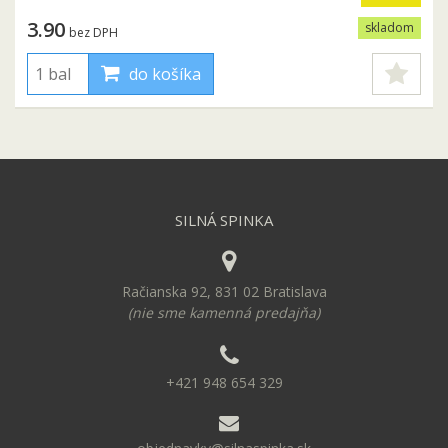
3.90
skladom
bez DPH
do košíka
SILNÁ SPINKA
Račianska 92, 831 02 Bratislava
(nie sme kamenná predajňa)
+421 948 654 329