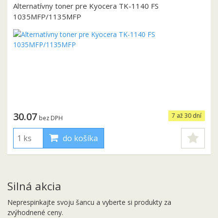
Alternatívny toner pre Kyocera TK-1140 FS
1035MFP/1135MFP
30.07
7 až 30 dní
bez DPH
do košíka
Silná akcia
Neprespinkajte svoju šancu a vyberte si produkty za
zvýhodnené ceny.