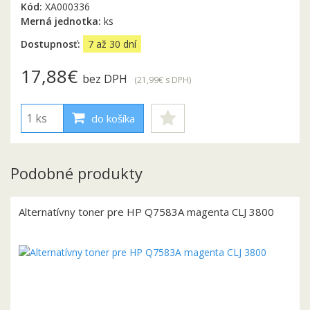
Kód:
XA000336
Merná jednotka:
ks
Dostupnosť:
7 až 30 dní
17,88€
bez DPH
(21,99€
s DPH
)
do košíka
Podobné produkty
Alternatívny toner pre HP Q7583A magenta CLJ 3800