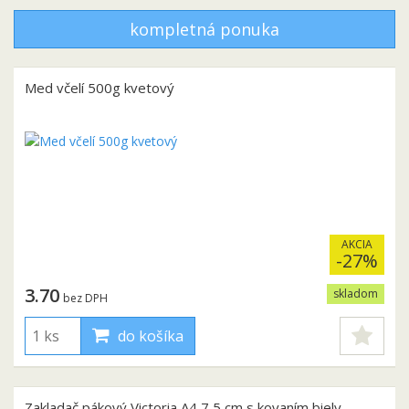
kompletná ponuka
Med včelí 500g kvetový
AKCIA
-27%
3.70
skladom
bez DPH
do košíka
Zakladač pákový Victoria A4 7,5 cm s kovaním biely