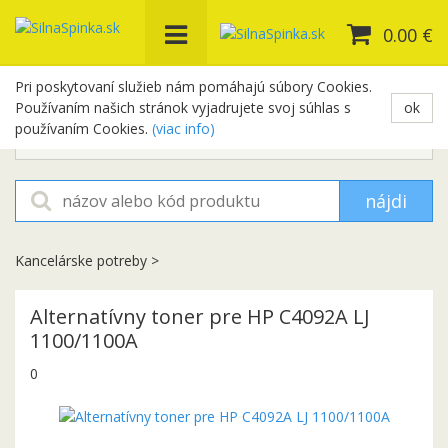
0.00 €
Pri poskytovaní služieb nám pomáhajú súbory Cookies.
Používaním našich stránok vyjadrujete svoj súhlas s
ok
+421 948 654 329
používaním Cookies.
(viac info)
objednavky@silnaspinka.sk
nájdi
Kancelárske potreby
>
Alternatívny toner pre HP C4092A LJ
1100/1100A
0