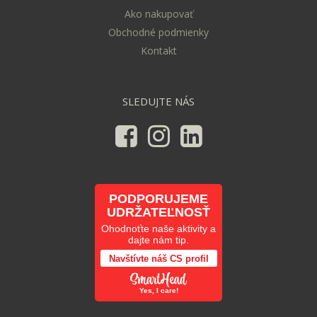
Ako nakupovať
Obchodné podmienky
Kontakt
SLEDUJTE NÁS
PODPORUJEME
UDRŽATEĽNOSŤ
Ohodnoťte naše aktivity a
dajte nám tip.
Navštívte náš CS profil
Yes, I care!