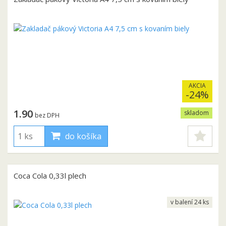
AKCIA
-24%
1.90
skladom
bez DPH
do košíka
Coca Cola 0,33l plech
v balení 24 ks