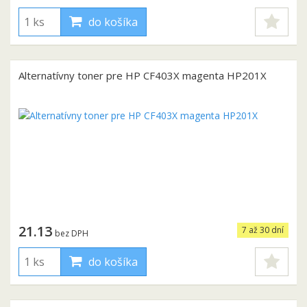
do košíka
Alternatívny toner pre HP CF403X magenta HP201X
21.13
7 až 30 dní
bez DPH
do košíka