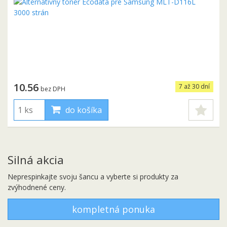
10.56
7 až 30 dní
bez DPH
do košíka
Silná akcia
Neprespinkajte svoju šancu a vyberte si produkty za
zvýhodnené ceny.
kompletná ponuka