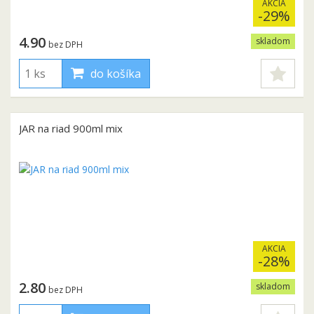
AKCIA
-29%
4.90
skladom
bez DPH
do košíka
JAR na riad 900ml mix
AKCIA
-28%
2.80
skladom
bez DPH