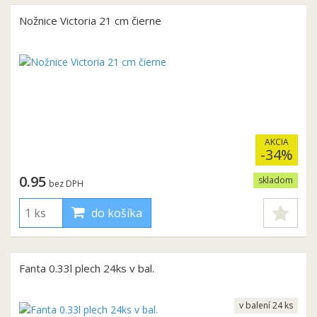
Nožnice Victoria 21 cm čierne
AKCIA
-34%
0.95
skladom
bez DPH
do košíka
Fanta 0.33l plech 24ks v bal.
v balení 24 ks