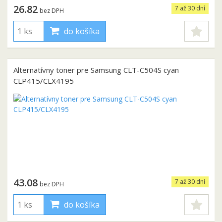
26.82
7 až 30 dní
bez DPH
do košíka
Alternatívny toner pre Samsung CLT-C504S cyan
CLP415/CLX4195
43.08
7 až 30 dní
bez DPH
do košíka