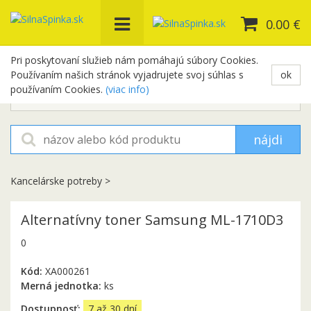
0.00 €
Pri poskytovaní služieb nám pomáhajú súbory Cookies.
Používaním našich stránok vyjadrujete svoj súhlas s
ok
+421 948 654 329
používaním Cookies.
(viac info)
objednavky@silnaspinka.sk
nájdi
Kancelárske potreby
>
Alternatívny toner Samsung ML-1710D3
0
Kód:
XA000261
Merná jednotka:
ks
Dostupnosť:
7 až 30 dní