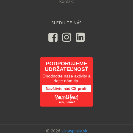
Kontakt
SLEDUJTE NÁS
PODPORUJEME
UDRŽATEĽNOSŤ
Ohodnoťte naše aktivity a
dajte nám tip.
Navštívte náš CS profil
Yes, I care!
© 2026
silnaspinka.sk