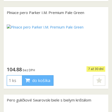
Plniace pero Parker I.M. Premium Pale Green
104.88
7 až 30 dní
bez DPH
do košíka
Pero guličkové Swarovski biele s bielym krištálom