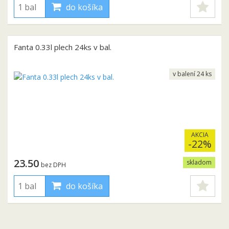
do košíka
Fanta 0.33l plech 24ks v bal.
v balení 24 ks
AKCIA
-22%
23.50
skladom
bez DPH
do košíka