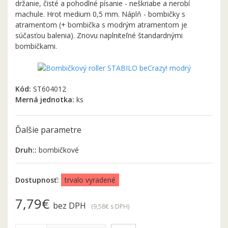
držanie, čisté a pohodlné písanie - neškriabe a nerobí
machule. Hrot medium 0,5 mm. Náplň - bombičky s
atramentom (+ bombička s modrým atramentom je
súčasťou balenia). Znovu naplniteľné štandardnými
bombičkami.
Kód:
ST604012
Merná jednotka:
ks
Ďalšie parametre
Druh::
bombičkové
Dostupnosť:
trvalo vyradené
7,79€
bez DPH
(9,58€
s DPH
)