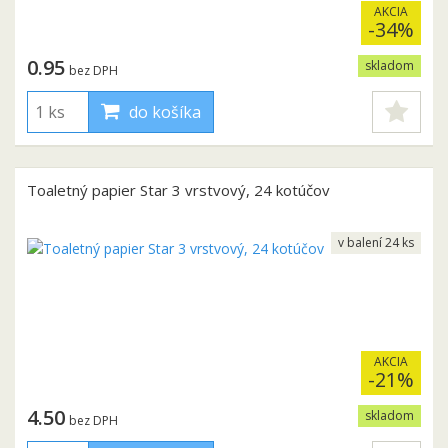
AKCIA
-34%
0.95
skladom
bez DPH
do košíka
Toaletný papier Star 3 vrstvový, 24 kotúčov
v balení 24 ks
AKCIA
-21%
4.50
skladom
bez DPH