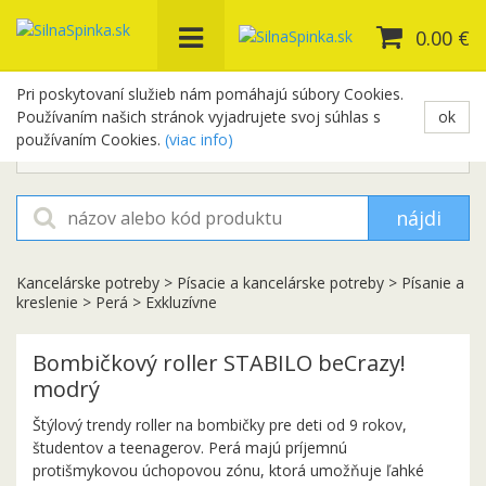
0.00 €
Pri poskytovaní služieb nám pomáhajú súbory Cookies.
Používaním našich stránok vyjadrujete svoj súhlas s
ok
+421 948 654 329
používaním Cookies.
(viac info)
objednavky@silnaspinka.sk
nájdi
Kancelárske potreby
>
Písacie a kancelárske potreby
>
Písanie a
kreslenie
>
Perá
>
Exkluzívne
Bombičkový roller STABILO beCrazy!
modrý
Štýlový trendy roller na bombičky pre deti od 9 rokov,
študentov a teenagerov. Perá majú príjemnú
protišmykovou úchopovou zónu, ktorá umožňuje ľahké