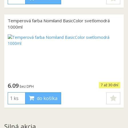
Temperová farba Nomiland BasicColor svetlomodrá
1000ml
6.09
7 až 30 dní
bez DPH
do košíka
Silná akcia