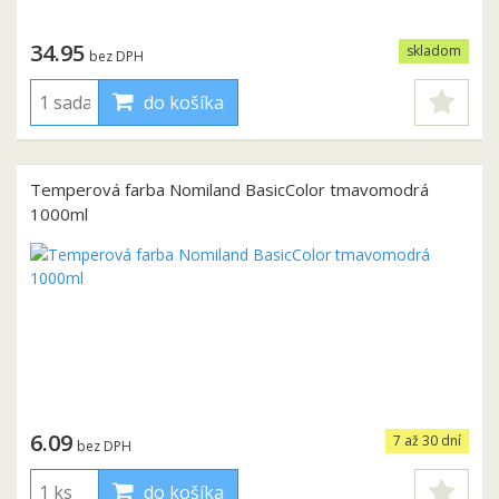
34.95
skladom
bez DPH
do košíka
Temperová farba Nomiland BasicColor tmavomodrá
1000ml
6.09
7 až 30 dní
bez DPH
do košíka