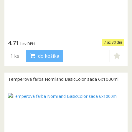
4.71
7 až 30 dní
bez DPH
do košíka
Temperová farba Nomiland BasicColor sada 6x1000ml