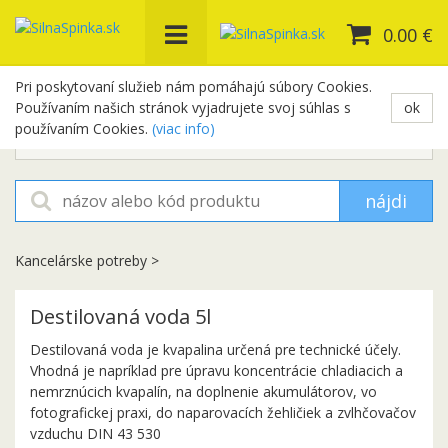
0.00 €
Pri poskytovaní služieb nám pomáhajú súbory Cookies.
Používaním našich stránok vyjadrujete svoj súhlas s
ok
+421 948 654 329
používaním Cookies.
(viac info)
objednavky@silnaspinka.sk
nájdi
Kancelárske potreby
>
Destilovaná voda 5l
Destilovaná voda je kvapalina určená pre technické účely.
Vhodná je napríklad pre úpravu koncentrácie chladiacich a
nemrznúcich kvapalín, na doplnenie akumulátorov, vo
fotografickej praxi, do naparovacích žehličiek a zvlhčovačov
vzduchu DIN 43 530