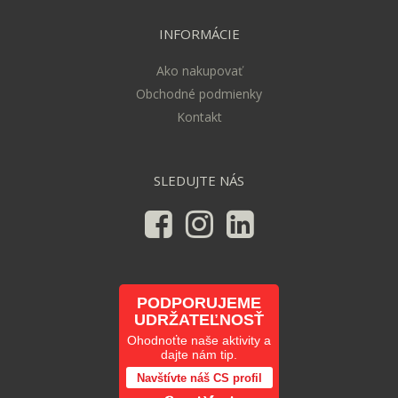
INFORMÁCIE
Ako nakupovať
Obchodné podmienky
Kontakt
SLEDUJTE NÁS
PODPORUJEME
UDRŽATEĽNOSŤ
Ohodnoťte naše aktivity a
dajte nám tip.
Navštívte náš CS profil