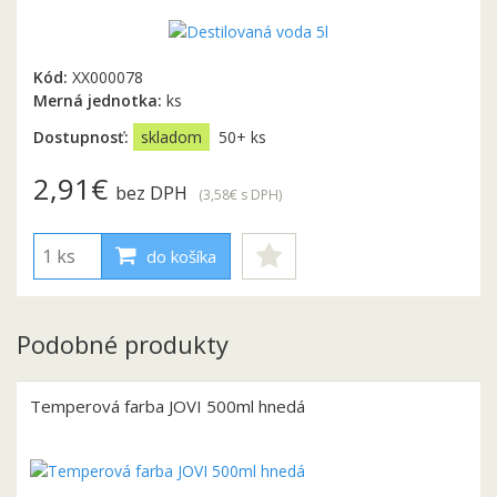
Kód:
XX000078
Merná jednotka:
ks
Dostupnosť:
skladom
50+ ks
2,91€
bez DPH
(3,58€
s DPH
)
do košíka
Podobné produkty
Temperová farba JOVI 500ml hnedá