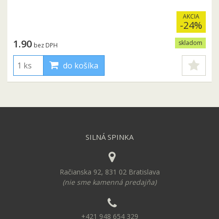
AKCIA
-24%
1.90
skladom
bez DPH
do košíka
SILNÁ SPINKA
Račianska 92, 831 02 Bratislava
(nie sme kamenná predajňa)
+421 948 654 329