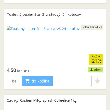
Toaletný papier Star 3 vrstvový, 24 kotúčov
v balení 24 ks
AKCIA
-21%
4.50
skladom
bez DPH
do košíka
Cukríky Roshen Milky splash Cofeelike 1kg