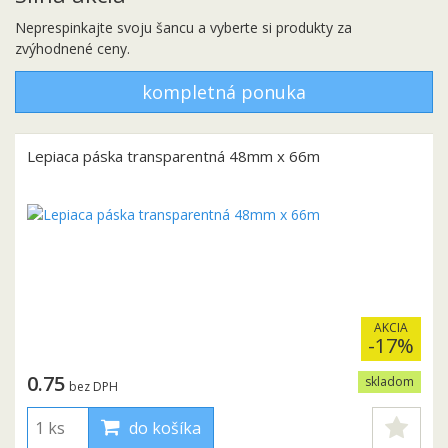
Neprespinkajte svoju šancu a vyberte si produkty za
zvýhodnené ceny.
kompletná ponuka
Lepiaca páska transparentná 48mm x 66m
AKCIA
-17%
0.75
skladom
bez DPH
do košíka