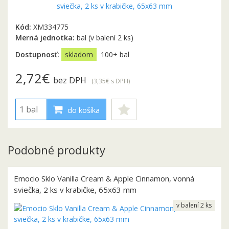
Kód:
XM334775
Merná jednotka:
bal (v balení 2 ks)
Dostupnosť:
skladom
100+ bal
2,72€
bez DPH
(3,35€
s DPH
)
do košíka
Podobné produkty
Emocio Sklo Vanilla Cream & Apple Cinnamon, vonná
sviečka, 2 ks v krabičke, 65x63 mm
v balení 2 ks