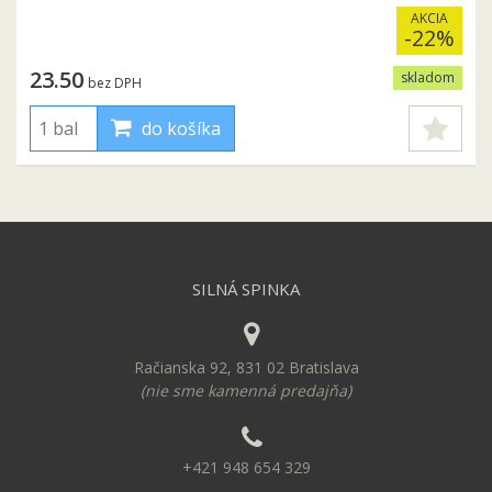
AKCIA
-22%
23.50
skladom
bez DPH
do košíka
SILNÁ SPINKA
Račianska 92, 831 02 Bratislava
(nie sme kamenná predajňa)
+421 948 654 329