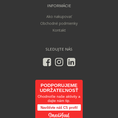
INFORMÁCIE
Ako nakupovať
Obchodné podmienky
Kontakt
SLEDUJTE NÁS
PODPORUJEME
UDRŽATEĽNOSŤ
Ohodnoťte naše aktivity a
dajte nám tip.
Navštívte náš CS profil