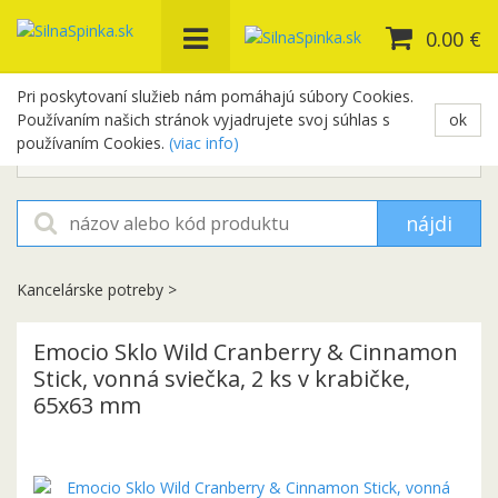
0.00 €
Pri poskytovaní služieb nám pomáhajú súbory Cookies.
Používaním našich stránok vyjadrujete svoj súhlas s
ok
+421 948 654 329
používaním Cookies.
(viac info)
objednavky@silnaspinka.sk
nájdi
Kancelárske potreby
>
Emocio Sklo Wild Cranberry & Cinnamon
Stick, vonná sviečka, 2 ks v krabičke,
65x63 mm