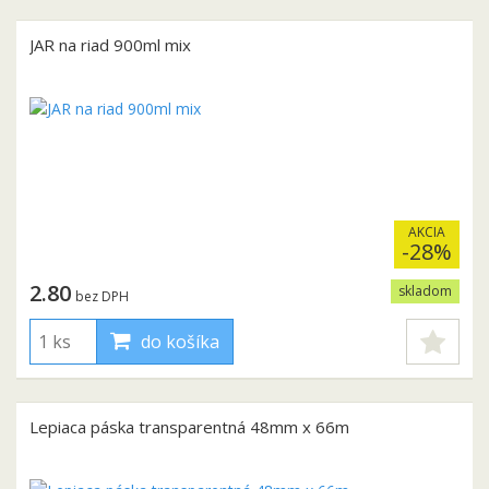
JAR na riad 900ml mix
AKCIA
-28%
2.80
skladom
bez DPH
do košíka
Lepiaca páska transparentná 48mm x 66m