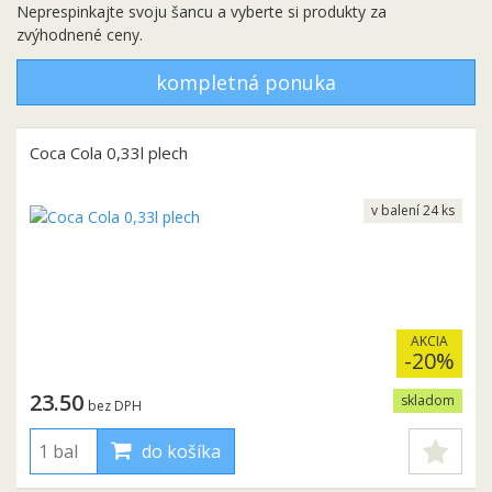
Neprespinkajte svoju šancu a vyberte si produkty za
zvýhodnené ceny.
kompletná ponuka
Coca Cola 0,33l plech
v balení 24 ks
AKCIA
-20%
23.50
skladom
bez DPH
do košíka