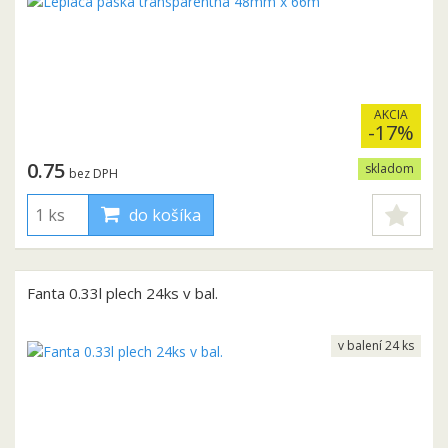
AKCIA
-17%
0.75
skladom
bez DPH
do košíka
Fanta 0.33l plech 24ks v bal.
v balení 24 ks