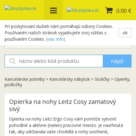
0.00 €
Pri poskytovaní služieb nám pomáhajú súbory Cookies.
Používaním našich stránok vyjadrujete svoj súhlas s
ok
+421 948 654 329
používaním Cookies.
(viac info)
objednavky@silnaspinka.sk
nájdi
Kancelárske potreby
>
Kancelársky nábytok
>
Stoličky
>
Opierky,
podložky
Opierka na nohy Leitz Cosy zamatový
sivý
Opierka na nohy Leitz Ergo Cosy vám pomôže vytvoriť
pohodlné a aktívne (nielen) pracovné miesto. Je navrhnutá
tak, aby udržiavala vaše chodidlá a nohy uvoľnené,