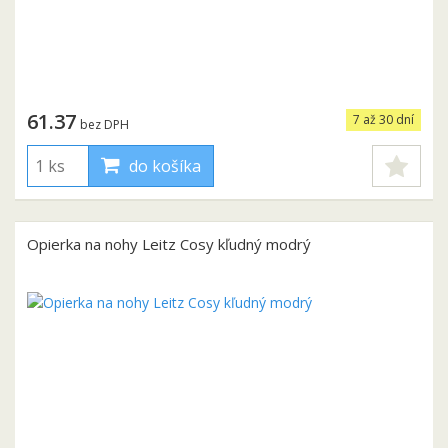
61.37
7 až 30 dní
bez DPH
do košíka
Opierka na nohy Leitz Cosy kľudný modrý