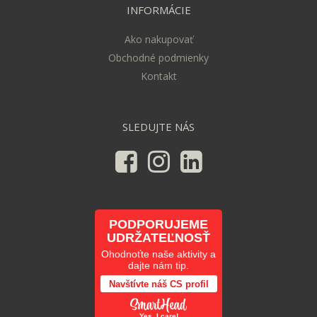
INFORMÁCIE
Ako nakupovať
Obchodné podmienky
Kontakt
SLEDUJTE NÁS
PODPORUJEME
UDRŽATEĽNOSŤ
Ohodnoťte naše aktivity a
dajte nám tip.
Navštívte náš CS profil
Yes, I care!