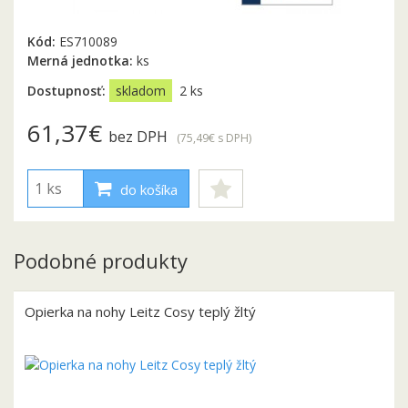
Kód:
ES710089
Merná jednotka:
ks
Dostupnosť:
skladom
2 ks
61,37€
bez DPH
(75,49€
s DPH
)
do košíka
Podobné produkty
Opierka na nohy Leitz Cosy teplý žltý