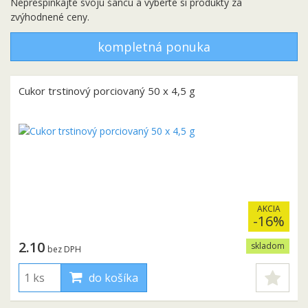
Neprespinkajte svoju šancu a vyberte si produkty za
zvýhodnené ceny.
kompletná ponuka
Cukor trstinový porciovaný 50 x 4,5 g
AKCIA
-16%
2.10
skladom
bez DPH
do košíka