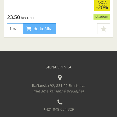
AKCIA
-20%
23.50
skladom
bez DPH
do košíka
SILNÁ SPINKA
Račianska 92, 831 02 Bratislava
(nie sme kamenná predajňa)
+421 948 654 329