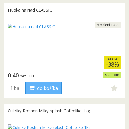
Hubka na riad CLASSIC
v balení 10 ks
AKCIA
-38%
0.40
skladom
bez DPH
do košíka
Cukríky Roshen Milky splash Cofeelike 1kg