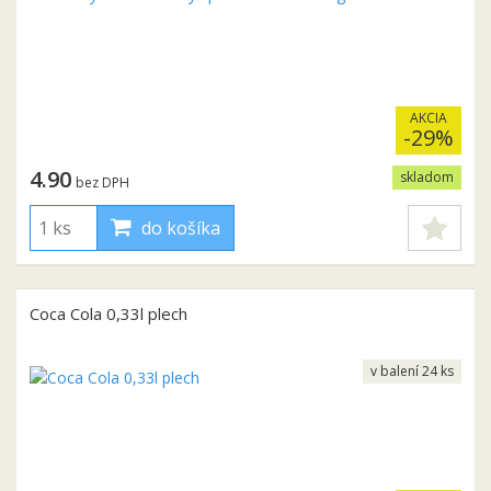
AKCIA
-29%
4.90
skladom
bez DPH
do košíka
Coca Cola 0,33l plech
v balení 24 ks