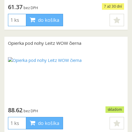
61.37
7 až 30 dní
bez DPH
do košíka
Opierka pod nohy Leitz WOW čierna
88.62
skladom
bez DPH
do košíka