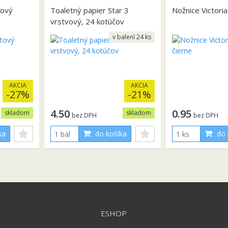
tový
Toaletný papier Star 3
Nožnice Victori
vrstvový, 24 kotúčov
v balení 24 ks
AKCIA
AKCIA
-27%
-21%
4.50
0.95
skladom
skladom
bez DPH
bez DPH
ka
do košíka
do 
ESHOP