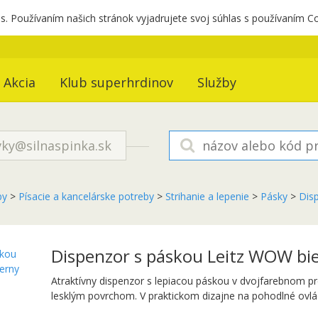
. Používaním našich stránok vyjadrujete svoj súhlas s používaním C
Akcia
Klub superhrdinov
Služby
ky@silnaspinka.sk
by
>
Písacie a kancelárske potreby
>
Strihanie a lepenie
>
Pásky
>
Dis
Dispenzor s páskou Leitz WOW bie
Atraktívny dispenzor s lepiacou páskou v dvojfarebnom p
lesklým povrchom. V praktickom dizajne na pohodlné ovlád