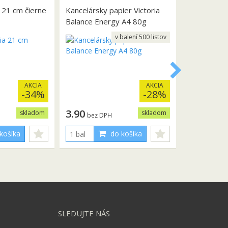
a 21 cm čierne
Kancelársky papier Victoria
Balance Energy A4 80g
v balení 500 listov
AKCIA
AKCIA
-34%
-28%
3.90
skladom
skladom
bez DPH
košíka
do košíka
SLEDUJTE NÁS