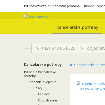
Pri poskytovaní služieb nám pomáhajú súbory Cookies
Kancelárske potreby
+421 948 654 329
objednav
Kancelárske potreby
>
Kancelárske potre
Písacie a kancelárske
potreby
Strihanie a lepenie
Pásky
Lepiace
Obojstranné