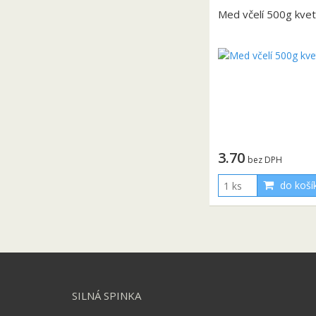
Med včelí 500g kve
3.70
bez DPH
do koší
SILNÁ SPINKA