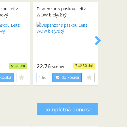
kou Leitz
Dispenzor s páskou Leitz
pový
WOW biely/žltý
22.76
skladom
7 až 30 dní
bez DPH
košíka
do košíka
kompletná ponuka