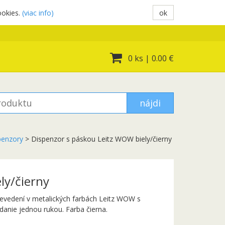
ookies.
(viac info)
ok
0 ks
|
0.00 €
nájdi
penzory
>
Dispenzor s páskou Leitz WOW biely/čierny
ly/čierny
revedení v metalických farbách Leitz WOW s
anie jednou rukou. Farba čierna.