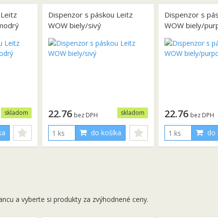
Leitz
Dispenzor s páskou Leitz
Dispenzor s pás
modrý
WOW biely/sivý
WOW biely/pur
22.76
22.76
skladom
skladom
bez DPH
bez DPH
ka
do košíka
do 
ancu a vyberte si produkty za zvýhodnené ceny.