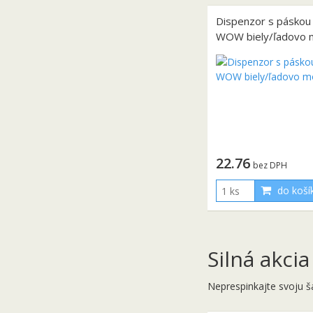
Dispenzor s páskou 
WOW biely/ľadovo 
22.76
bez DPH
do koší
Silná akcia
Neprespinkajte svoju š