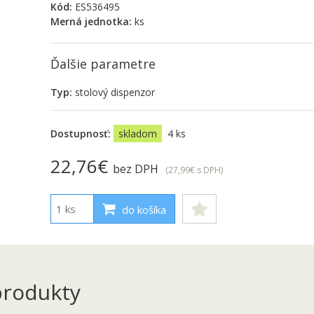
Kód:
ES536495
Merná jednotka:
ks
Ďalšie parametre
Typ:
stolový dispenzor
Dostupnosť:
skladom
4 ks
22,76€
bez DPH
(27,99€
s DPH
)
do košíka
rodukty