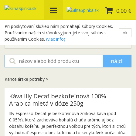
0.00 €
Pri poskytovaní služieb nám pomáhajú súbory Cookies.
Používaním našich stránok vyjadrujete svoj súhlas s
ok
+421 948 654 329
používaním Cookies.
(viac info)
objednavky@silnaspinka.sk
nájdi
Kancelárske potreby
>
Káva Illy Decaf bezkofeínová 100%
Arabica mletá v dóze 250g
Illy Espresso Decaf je bezkofeínová zrnková káva (pod
0,05%), ktorá zachováva bohatú chuť a arómu aj bez
obsahu kofeínu. Je perfektnou voľbou pre tých, ktorí si chcú
vychutnať espresso bez kofeínu a to kedykoľvek počas dňa.