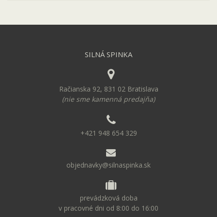
SILNÁ SPINKA
Račianska 92, 831 02 Bratislava
(nie sme kamenná predajňa)
+421 948 654 329
objednavky@silnaspinka.sk
prevádzková doba
v pracovné dni od 8:00 do 16:00