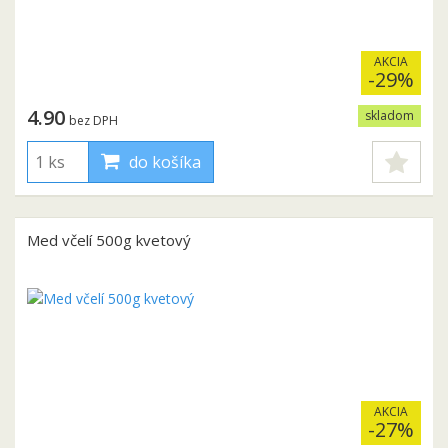
AKCIA
-29%
4.90
skladom
bez DPH
do košíka
Med včelí 500g kvetový
AKCIA
-27%