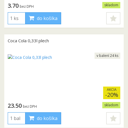
3.70
skladom
bez DPH
do košíka
Coca Cola 0,33l plech
v balení 24 ks
AKCIA
-20%
23.50
skladom
bez DPH
do košíka