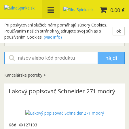
0.00 €
Pri poskytovaní služieb nám pomáhajú súbory Cookies.
Používaním našich stránok vyjadrujete svoj súhlas s
ok
+421 948 654 329
používaním Cookies.
(viac info)
objednavky@silnaspinka.sk
nájdi
Kancelárske potreby
>
Lakový popisovač Schneider 271 modrý
Kód:
XX127103