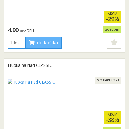
AKCIA
-29%
4.90
skladom
bez DPH
do košíka
Hubka na riad CLASSIC
v balení 10 ks
AKCIA
-38%