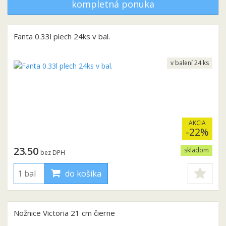
kompletná ponuka
Fanta 0.33l plech 24ks v bal.
v balení 24 ks
AKCIA
-22%
23.50
skladom
bez DPH
do košíka
Nožnice Victoria 21 cm čierne