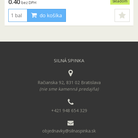
0.40
skladom
bez DPH
do košíka
SILNÁ SPINKA
Račianska 92, 831 02 Bratislava
(nie sme kamenná predajňa)
+421 948 654 329
objednavky@silnaspinka.sk