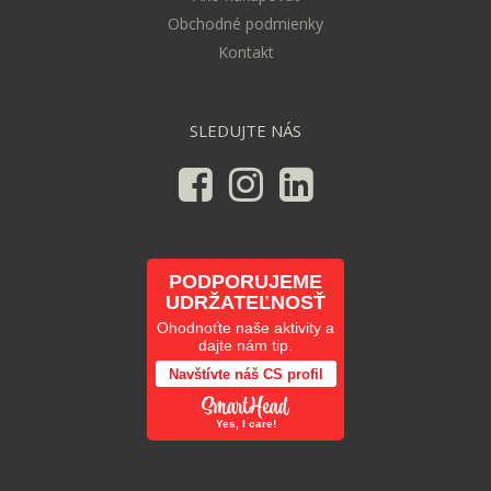
Obchodné podmienky
Kontakt
SLEDUJTE NÁS
PODPORUJEME
UDRŽATEĽNOSŤ
Ohodnoťte naše aktivity a
dajte nám tip.
Navštívte náš CS profil
Yes, I care!