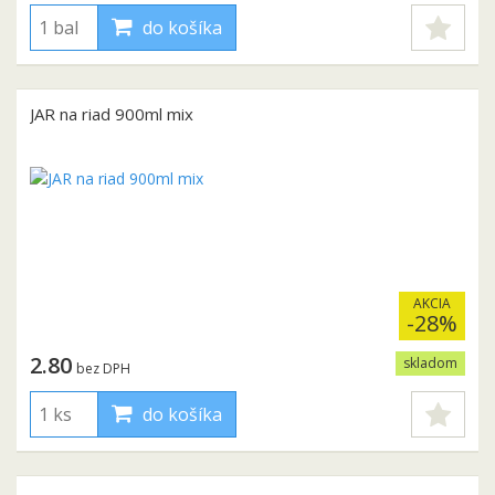
do košíka
JAR na riad 900ml mix
AKCIA
-28%
2.80
skladom
bez DPH
do košíka