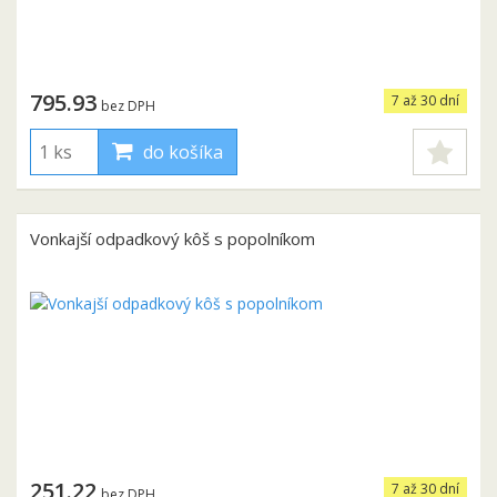
795.93
7 až 30 dní
bez DPH
do košíka
Vonkajší odpadkový kôš s popolníkom
251.22
7 až 30 dní
bez DPH