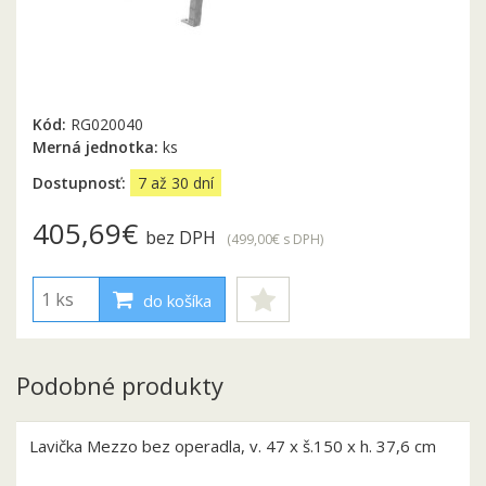
Kód:
RG020040
Merná jednotka:
ks
Dostupnosť:
7 až 30 dní
405,69€
bez DPH
(499,00€
s DPH
)
do košíka
Podobné produkty
Lavička Mezzo bez operadla, v. 47 x š.150 x h. 37,6 cm