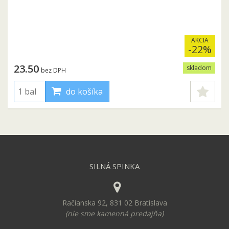
AKCIA
-22%
23.50
skladom
bez DPH
do košíka
SILNÁ SPINKA
Račianska 92, 831 02 Bratislava
(nie sme kamenná predajňa)