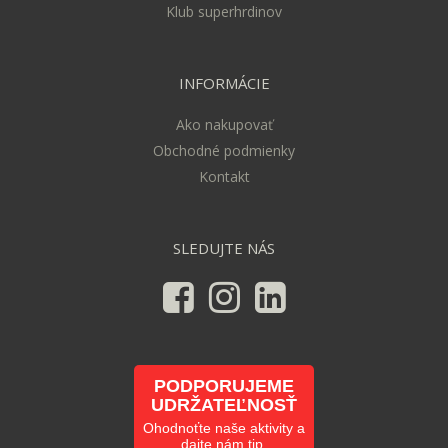
Klub superhrdinov
INFORMÁCIE
Ako nakupovať
Obchodné podmienky
Kontakt
SLEDUJTE NÁS
PODPORUJEME
UDRŽATEĽNOSŤ
Ohodnoťte naše aktivity a
dajte nám tip.