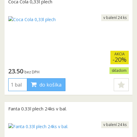
Coca Cola 0,33l plech
v balení 24 ks
AKCIA
-20%
23.50
skladom
bez DPH
do košíka
Fanta 0.33l plech 24ks v bal.
v balení 24 ks