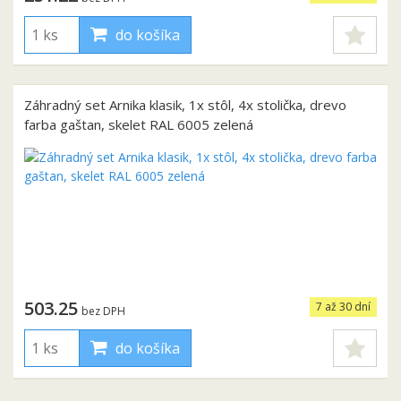
do košíka
Záhradný set Arnika klasik, 1x stôl, 4x stolička, drevo
farba gaštan, skelet RAL 6005 zelená
503.25
7 až 30 dní
bez DPH
do košíka