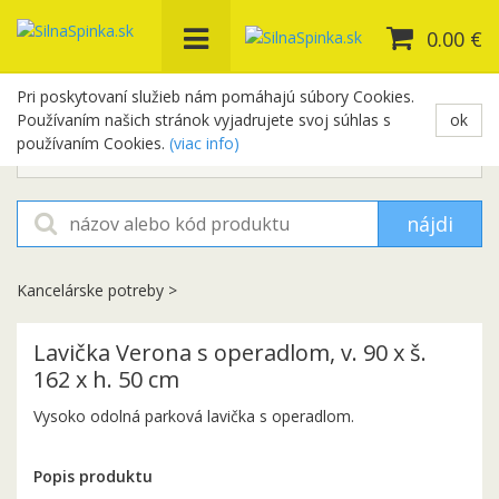
0.00 €
Pri poskytovaní služieb nám pomáhajú súbory Cookies.
Používaním našich stránok vyjadrujete svoj súhlas s
ok
+421 948 654 329
používaním Cookies.
(viac info)
objednavky@silnaspinka.sk
nájdi
Kancelárske potreby
>
Lavička Verona s operadlom, v. 90 x š.
162 x h. 50 cm
Vysoko odolná parková lavička s operadlom.
Popis produktu