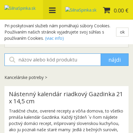
0.00 €
Pri poskytovaní služieb nám pomáhajú súbory Cookies.
Používaním našich stránok vyjadrujete svoj súhlas s
ok
+421 948 654 329
používaním Cookies.
(viac info)
objednavky@silnaspinka.sk
nájdi
Kancelárske potreby
>
Nástenný kalendár riadkový Gazdinka 21
x 14,5 cm
Tradičné chute, overené recepty a vôňa domova, to všetko
prináša kalendár Gazdinka. Každý týždeň `v ňom nájdete
poctivý domáci recept, inšpirovaný slovenskou kuchyňou,
ako ju poznali naše staré mamy. Jedlá z bežných surovín,