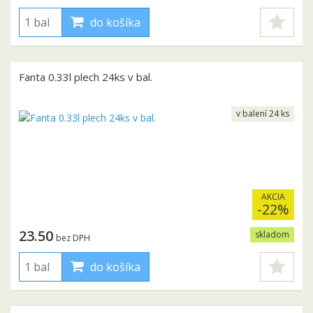
do košíka
Fanta 0.33l plech 24ks v bal.
v balení 24 ks
AKCIA
-22%
23.50
skladom
bez DPH
do košíka