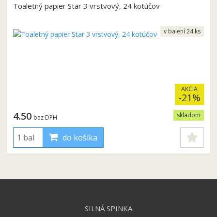
Toaletný papier Star 3 vrstvový, 24 kotúčov
v balení 24 ks
AKCIA
-21%
4.50
skladom
bez DPH
do košíka
SILNÁ SPINKA