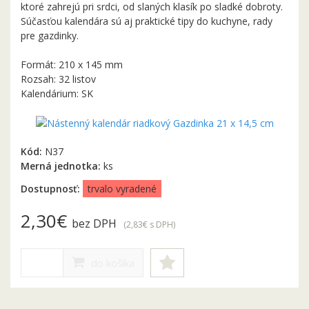
ktoré zahrejú pri srdci, od slaných klasík po sladké dobroty.
Súčasťou kalendára sú aj praktické tipy do kuchyne, rady
pre gazdinky.
Formát: 210 x 145 mm
Rozsah: 32 listov
Kalendárium: SK
Kód:
N37
Merná jednotka:
ks
Dostupnosť:
trvalo vyradené
2,30€
bez DPH
(2,83€
s DPH
)
do košíka