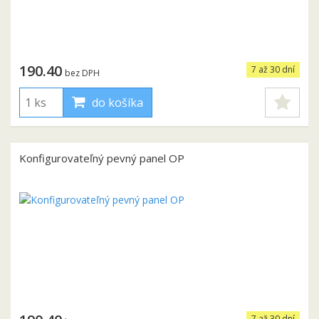
190.40
7 až 30 dní
bez DPH
do košíka
Konfigurovateľný pevný panel OP
7 až 30 dní