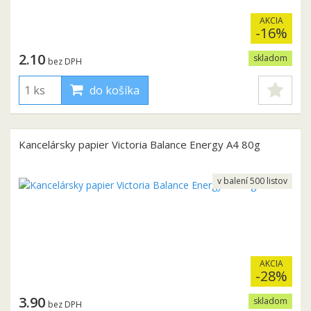
AKCIA
-16%
2.10
skladom
bez DPH
do košíka
Kancelársky papier Victoria Balance Energy A4 80g
v balení 500 listov
AKCIA
-28%
3.90
skladom
bez DPH