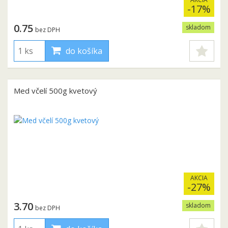
-17%
0.75
skladom
bez DPH
do košíka
Med včelí 500g kvetový
AKCIA
-27%
3.70
skladom
bez DPH