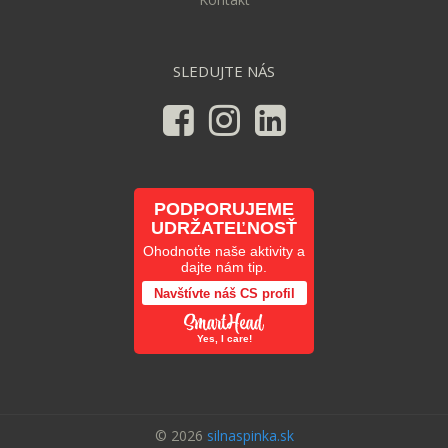
SLEDUJTE NÁS
PODPORUJEME
UDRŽATEĽNOSŤ
Ohodnoťte naše aktivity a
dajte nám tip.
Navštívte náš CS profil
Yes, I care!
© 2026
silnaspinka.sk