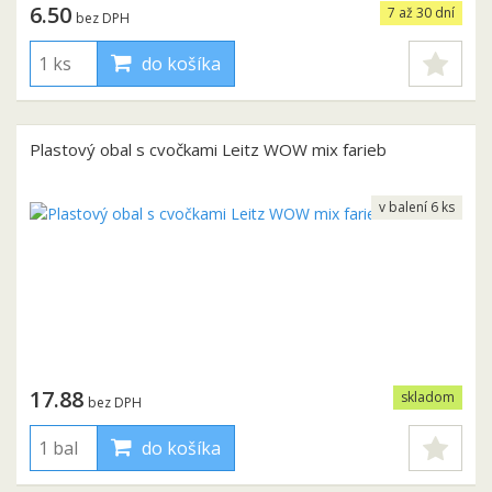
6.50
7 až 30 dní
bez DPH
do košíka
Plastový obal s cvočkami Leitz WOW mix farieb
v balení 6 ks
17.88
skladom
bez DPH
do košíka