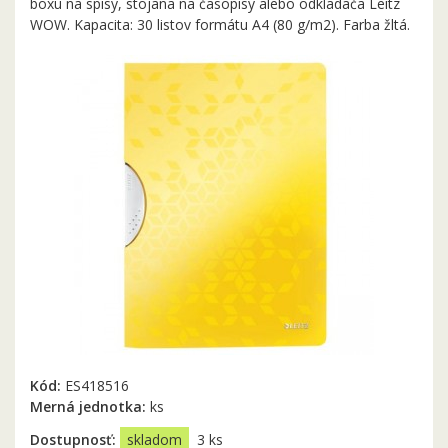
boxu na spisy, stojana na časopisy alebo odkladača Leitz
WOW. Kapacita: 30 listov formátu A4 (80 g/m2). Farba žltá.
Kód:
ES418516
Merná jednotka:
ks
Dostupnosť:
skladom
3 ks