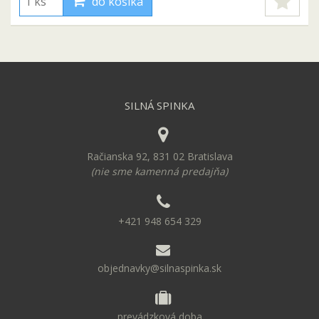
do košíka
SILNÁ SPINKA
Račianska 92, 831 02 Bratislava
(nie sme kamenná predajňa)
+421 948 654 329
objednavky@silnaspinka.sk
prevádzková doba