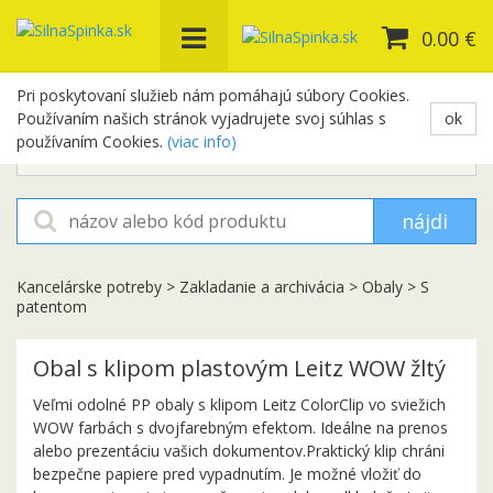
0.00 €
Pri poskytovaní služieb nám pomáhajú súbory Cookies.
Používaním našich stránok vyjadrujete svoj súhlas s
ok
+421 948 654 329
používaním Cookies.
(viac info)
objednavky@silnaspinka.sk
nájdi
Kancelárske potreby
>
Zakladanie a archivácia
>
Obaly
>
S
patentom
Obal s klipom plastovým Leitz WOW žltý
Veľmi odolné PP obaly s klipom Leitz ColorClip vo sviežich
WOW farbách s dvojfarebným efektom. Ideálne na prenos
alebo prezentáciu vašich dokumentov.Praktický klip chráni
bezpečne papiere pred vypadnutím. Je možné vložiť do