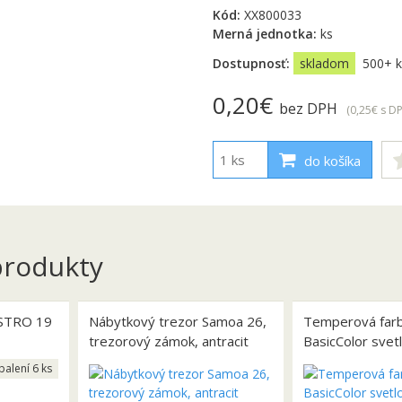
Kód:
XX800033
Merná jednotka:
ks
Dostupnosť:
skladom
500+ k
0,20€
bez DPH
(0,25€
s D
do košíka
rodukty
ASTRO 19
Nábytkový trezor Samoa 26,
Temperová far
trezorový zámok, antracit
BasicColor sve
1000ml
 balení 6 ks