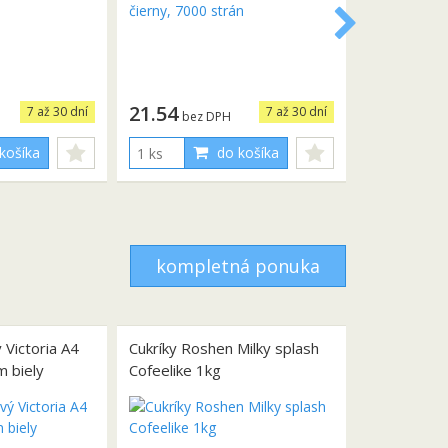
21.54
7 až 30 dní
7 až 30 dní
bez DPH
košíka
do košíka
kompletná ponuka
 Victoria A4
Cukríky Roshen Milky splash
m biely
Cofeelike 1kg