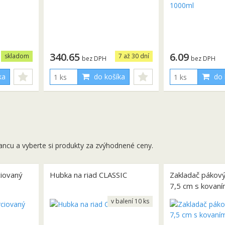
340.65
6.09
skladom
7 až 30 dní
bez DPH
bez DPH
ka
do košíka
do 
ancu a vyberte si produkty za zvýhodnené ceny.
ciovaný
Hubka na riad CLASSIC
Zakladač pákový
7,5 cm s kovaní
v balení 10 ks