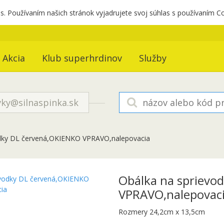
. Používaním našich stránok vyjadrujete svoj súhlas s používaním C
Akcia
Klub superhrdinov
Služby
ky@silnaspinka.sk
odky DL červená,OKIENKO VPRAVO,nalepovacia
Obálka na sprievo
VPRAVO,nalepovac
Rozmery 24,2cm x 13,5cm