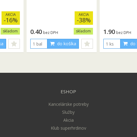
AKCIA
AKCIA
-16%
-38%
0.40
1.90
skladom
skladom
bez DPH
bez DPH
ka
do košíka
do 
ESHOP
Kancelárske potreby
Služby
Akcia
Klub superhrdinov