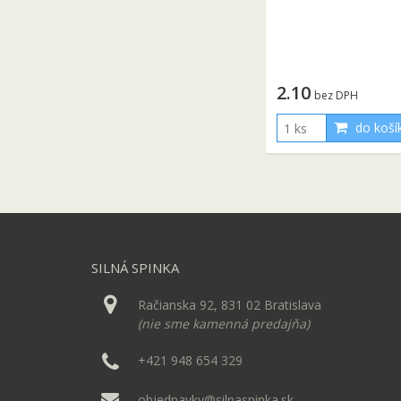
2.10
bez DPH
do koší
SILNÁ SPINKA
Račianska 92, 831 02 Bratislava
(nie sme kamenná predajňa)
+421 948 654 329
objednavky@silnaspinka.sk