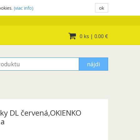
ookies.
(viac info)
ok
0 ks
|
0.00 €
nájdi
dky DL červená,OKIENKO
ia