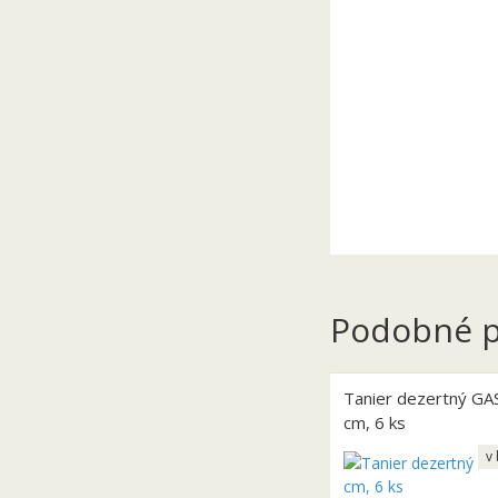
Podobné p
Tanier dezertný G
cm, 6 ks
v