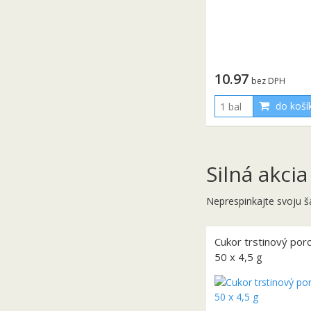
10.97
bez DPH
do koší
Silná akcia
Neprespinkajte svoju š
Cukor trstinový por
50 x 4,5 g