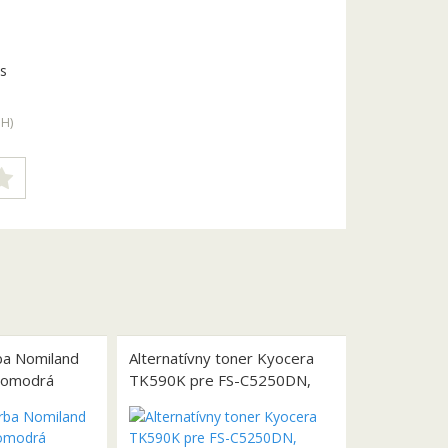
s
PH
)
ba Nomiland
Alternatívny toner Kyocera
tlomodrá
TK590K pre FS-C5250DN,
čierny, 7000 strán