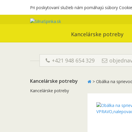
Pri poskytovaní služieb nám pomáhajú súbory Cookies
Kancelárske potreby
+421 948 654 329
objednav
Kancelárske potreby
>
Obálka na spriev
Kancelárske potreby