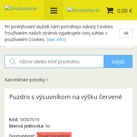
0.00 €
Pri poskytovaní služieb nám pomáhajú súbory Cookies.
Používaním našich stránok vyjadrujete svoj súhlas s
ok
+421 948 654 329
používaním Cookies.
(viac info)
objednavky@silnaspinka.sk
nájdi
Kancelárske potreby
>
Puzdro s výsuvníkom na výšku červené
Kód:
XX507016
Merná jednotka:
ks
Dostupnosť:
trvalo vyradené