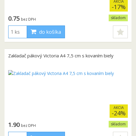
AKCIA
-17%
0.75
skladom
bez DPH
do košíka
Zakladač pákový Victoria A4 7,5 cm s kovaním biely
AKCIA
-24%
1.90
skladom
bez DPH