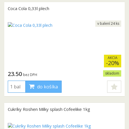
Coca Cola 0,33l plech
v balení 24 ks
AKCIA
-20%
23.50
skladom
bez DPH
do košíka
Cukríky Roshen Milky splash Cofeelike 1kg