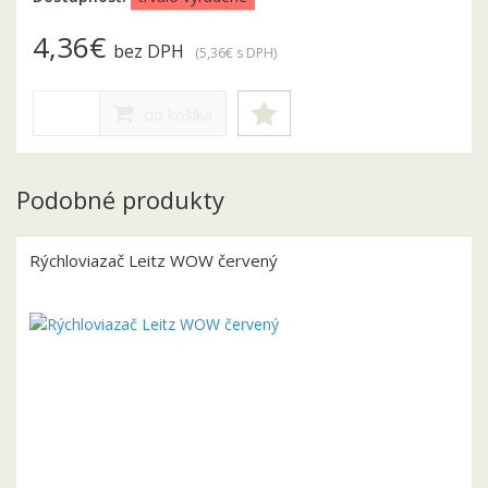
4,36€
bez DPH
(5,36€
s DPH
)
do košíka
Podobné produkty
Rýchloviazač Leitz WOW červený