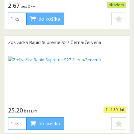
2.67
skladom
bez DPH
do košíka
Zošívačka Rapid Supreme S27 čierna/červená
25.20
7 až 30 dní
bez DPH
do košíka