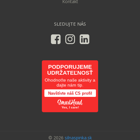
Kontakt
SLEDUJTE NÁS
PODPORUJEME
UDRŽATEĽNOSŤ
Ohodnoťte naše aktivity a
dajte nám tip.
Navštívte náš CS profil
Yes, I care!
© 2026
silnaspinka.sk