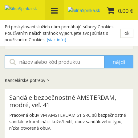
0.00 €
Pri poskytovaní služieb nám pomáhajú súbory Cookies.
Používaním našich stránok vyjadrujete svoj súhlas s
ok
+421 948 654 329
používaním Cookies.
(viac info)
objednavky@silnaspinka.sk
nájdi
Kancelárske potreby
>
Sandále bezpečnostné AMSTERDAM,
modré, veľ. 41
Pracovná obuv VM AMSTERDAM S1 SRC sú bezpečnostné
sandále v kombinácii kože/textil, obuv sandálového typu,
nízka otvorená obuv.