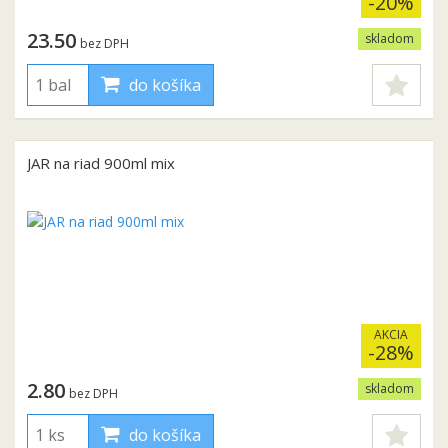
-20%
23.50
skladom
bez DPH
do košíka
JAR na riad 900ml mix
AKCIA
-28%
2.80
skladom
bez DPH
do košíka