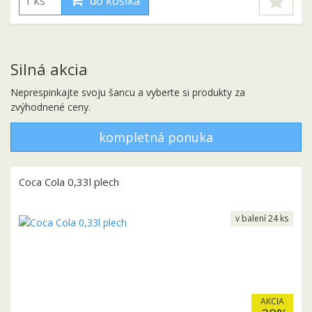
do košíka
Silná akcia
Neprespinkajte svoju šancu a vyberte si produkty za
zvýhodnené ceny.
kompletná ponuka
Coca Cola 0,33l plech
v balení 24 ks
AKCIA