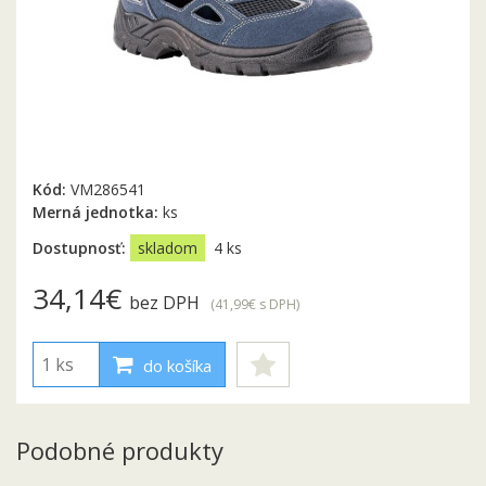
Kód:
VM286541
Merná jednotka:
ks
Dostupnosť:
skladom
4 ks
34,14€
bez DPH
(41,99€
s DPH
)
do košíka
Podobné produkty