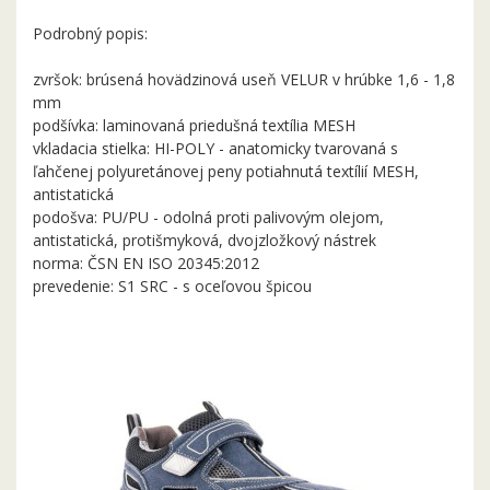
Podrobný popis:
zvršok: brúsená hovädzinová useň VELUR v hrúbke 1,6 - 1,8
mm
podšívka: laminovaná priedušná textília MESH
vkladacia stielka: HI-POLY - anatomicky tvarovaná s
ľahčenej polyuretánovej peny potiahnutá textílií MESH,
antistatická
podošva: PU/PU - odolná proti palivovým olejom,
antistatická, protišmyková, dvojzložkový nástrek
norma: ČSN EN ISO 20345:2012
prevedenie: S1 SRC - s oceľovou špicou