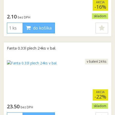
AKCIA
-16%
2.10
skladom
bez DPH
do košíka
Fanta 0.33l plech 24ks v bal.
v balení 24 ks
AKCIA
-22%
23.50
skladom
bez DPH