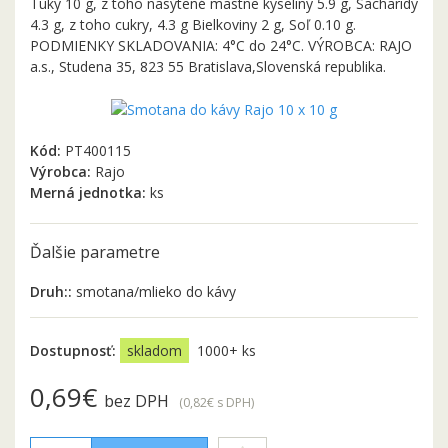
Tuky 10 g, z toho nasýtené mastne kyseliny 5.9 g, Sacharidy
4.3 g, z toho cukry, 4.3 g Bielkoviny 2 g, Soľ 0.10 g.
PODMIENKY SKLADOVANIA: 4°C do 24°C. VÝROBCA: RAJO
a.s., Studena 35, 823 55 Bratislava,Slovenská republika.
Kód:
PT400115
Výrobca:
Rajo
Merná jednotka:
ks
Ďalšie parametre
Druh::
smotana/mlieko do kávy
Dostupnosť:
skladom
1000+ ks
0,69€
bez DPH
(0,82€
s DPH
)