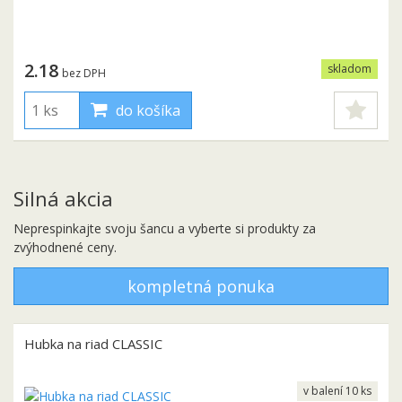
2.18
skladom
bez DPH
do košíka
Silná akcia
Neprespinkajte svoju šancu a vyberte si produkty za
zvýhodnené ceny.
kompletná ponuka
Hubka na riad CLASSIC
v balení 10 ks