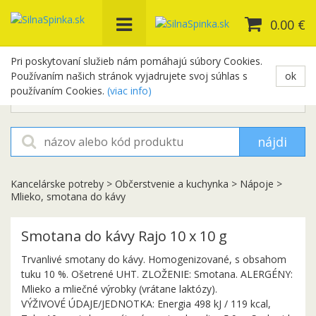
0.00 €
Pri poskytovaní služieb nám pomáhajú súbory Cookies.
Používaním našich stránok vyjadrujete svoj súhlas s
ok
+421 948 654 329
používaním Cookies.
(viac info)
objednavky@silnaspinka.sk
nájdi
Kancelárske potreby
>
Občerstvenie a kuchynka
>
Nápoje
>
Mlieko, smotana do kávy
Smotana do kávy Rajo 10 x 10 g
Trvanlivé smotany do kávy. Homogenizované, s obsahom
tuku 10 %. Ošetrené UHT. ZLOŽENIE: Smotana. ALERGÉNY:
Mlieko a mliečné výrobky (vrátane laktózy).
VÝŽIVOVÉ ÚDAJE/JEDNOTKA: Energia 498 kJ / 119 kcal,