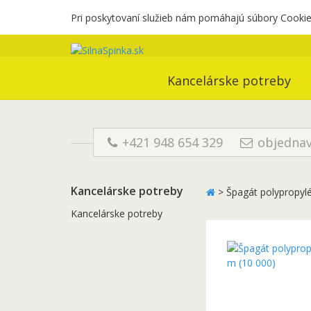
Pri poskytovaní služieb nám pomáhajú súbory Cookies
Kancelárske potreby
+421 948 654 329
objednav
Kancelárske potreby
>
Špagát polypropylé
Kancelárske potreby