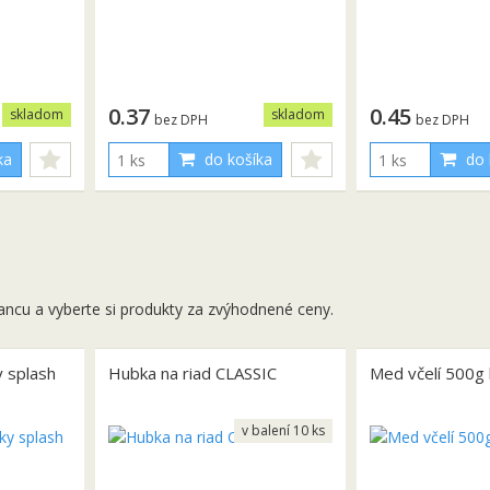
0.37
0.45
skladom
skladom
bez DPH
bez DPH
ka
do košíka
do 
ancu a vyberte si produkty za zvýhodnené ceny.
y splash
Hubka na riad CLASSIC
Med včelí 500g
v balení 10 ks