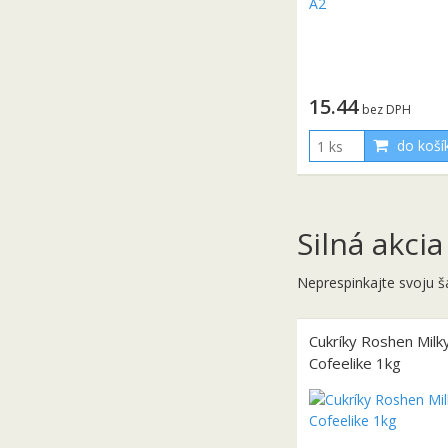
15.44
bez DPH
do koší
Silná akcia
Neprespinkajte svoju š
Cukríky Roshen Milk
Cofeelike 1kg