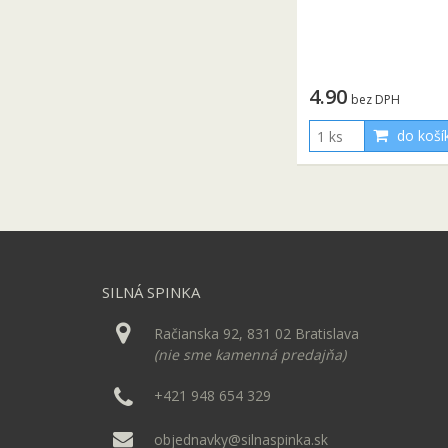
4.90
bez DPH
do koší
SILNÁ SPINKA
Račianska 92, 831 02 Bratislava
(nie sme kamenná predajňa)
+421 948 654 329
objednavky@silnaspinka.sk