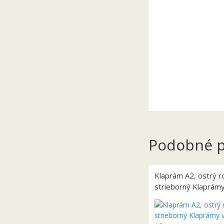
Podobné p
Klaprám A2, ostrý r
strieborný Klaprámy
A2