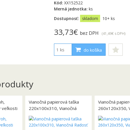
Kód:
XX152522
Merná jednotka:
ks
Dostupnosť:
skladom
10+ ks
33,73€
bez DPH
(41,49€
s DPH
)
do košíka
rodukty
oh,
Vianočná papierová taška
Vianočná papier
 veľkosti
220x100x310, Vianočná
260x120x350, 
Radosť
Radosť