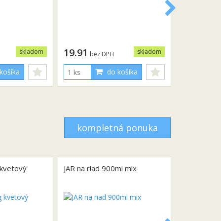
19.91
skladom
skladom
bez DPH
košíka
do košíka
kompletná ponuka
 kvetový
JAR na riad 900ml mix