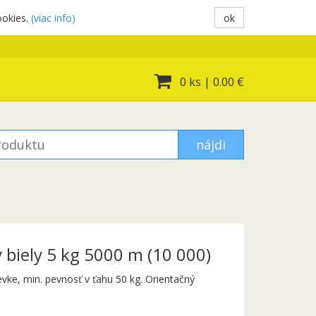
ookies.
(viac info)
ok
0 ks
|
0.00 €
nájdi
 biely 5 kg 5000 m (10 000)
evke, min. pevnosť v ťahu 50 kg. Orientačný