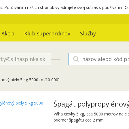
. Používaním našich stránok vyjadrujete svoj súhlas s používaním C
Akcia
Klub superhrdinov
Služby
ky@silnaspinka.sk
nový biely 5 kg 5000 m (10 000)
Špagát polypropylénový
Váha cievky 5 kg, cca 5000 metrov na ci
priemer špagátu cca 2 mm.