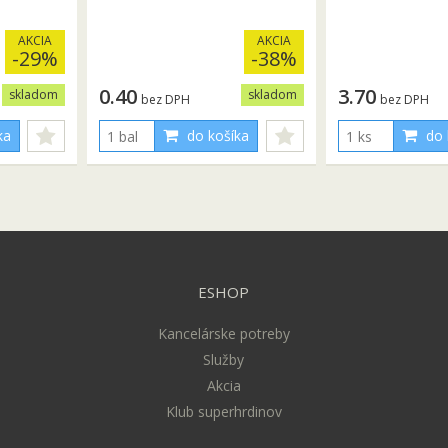
AKCIA
AKCIA
-29%
-38%
0.40
3.70
skladom
skladom
bez DPH
bez DPH
ka
do košíka
do 
ESHOP
Kancelárske potreby
Služby
Akcia
Klub superhrdinov