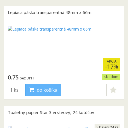
Lepiaca páska transparentná 48mm x 66m
AKCIA
-17%
0.75
skladom
bez DPH
do košíka
Toaletný papier Star 3 vrstvový, 24 kotúčov
v balení 24 ks