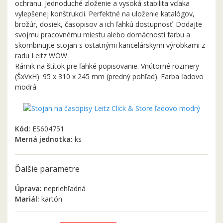
ochranu. Jednoduché zloženie a vysoká stabilita vďaka
vylepšenej konštrukcii. Perfektné na uloženie katalógov,
brožúr, dosiek, časopisov a ich ľahkú dostupnosť. Dodajte
svojmu pracovnému miestu alebo domácnosti farbu a
skombinujte stojan s ostatnými kancelárskymi výrobkami z
radu Leitz WOW
Rámik na štítok pre ľahké popisovanie. Vnútorné rozmery
(ŠxVxH): 95 x 310 x 245 mm (predný pohľad). Farba ľadovo
modrá.
Kód:
ES604751
Merná jednotka:
ks
Ďalšie parametre
Úprava:
nepriehľadná
Mariál:
kartón