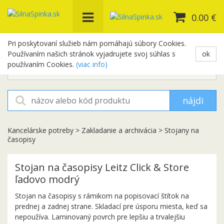
0.00 €
Pri poskytovaní služieb nám pomáhajú súbory Cookies.
Používaním našich stránok vyjadrujete svoj súhlas s
ok
+421 948 654 329
používaním Cookies.
(viac info)
objednavky@silnaspinka.sk
nájdi
Kancelárske potreby
>
Zakladanie a archivácia
>
Stojany na
časopisy
Stojan na časopisy Leitz Click & Store
ľadovo modrý
Stojan na časopisy s rámikom na popisovací štítok na
prednej a zadnej strane. Skladací pre úsporu miesta, keď sa
nepoužíva. Laminovaný povrch pre lepšiu a trvalejšiu