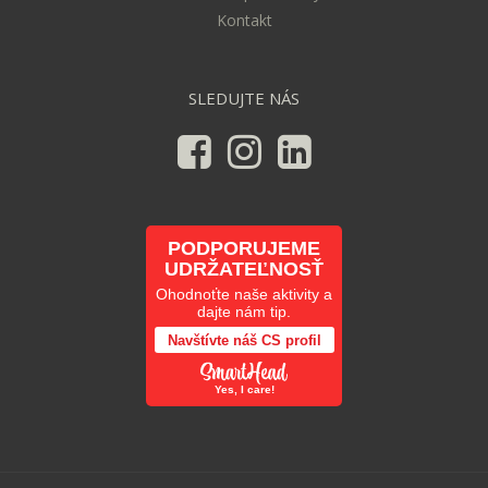
Kontakt
SLEDUJTE NÁS
PODPORUJEME
UDRŽATEĽNOSŤ
Ohodnoťte naše aktivity a
dajte nám tip.
Navštívte náš CS profil
Yes, I care!