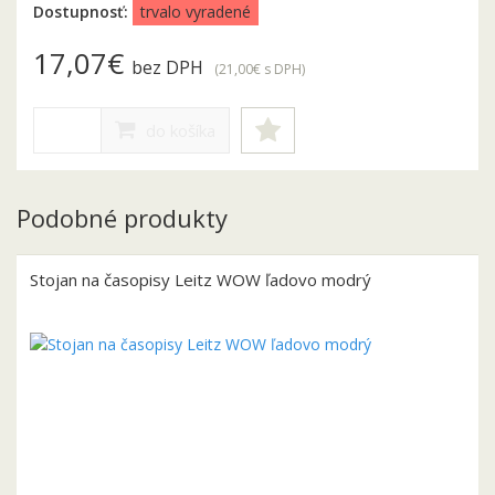
Dostupnosť:
trvalo vyradené
17,07€
bez DPH
(21,00€
s DPH
)
do košíka
Podobné produkty
Stojan na časopisy Leitz WOW ľadovo modrý