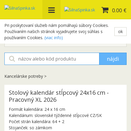
0.00 €
Pri poskytovaní služieb nám pomáhajú súbory Cookies.
Používaním našich stránok vyjadrujete svoj súhlas s
ok
+421 948 654 329
používaním Cookies.
(viac info)
objednavky@silnaspinka.sk
nájdi
Kancelárske potreby
>
Stolový kalendár stĺpcový 24x16 cm -
Pracovný XL 2026
Formát kalendára: 24 x 16 cm
Kalendárium: slovenské týždenné stĺpcové CZ/SK
Počet strán kalendára: 64 + 2
Stojanček: so zámkom