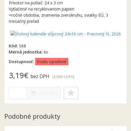
Priestor na potlač: 24 x 3 cm
Vytlačené na recyklovanom papieri
+ročné obdobia, znamenia zverokruhu, sviatky EÚ, 3
mesačný preľad
Kód:
S68
Merná jednotka:
ks
Dostupnosť:
trvalo vyradené
3,19€
bez DPH
(3,92€
s DPH
)
do košíka
Podobné produkty