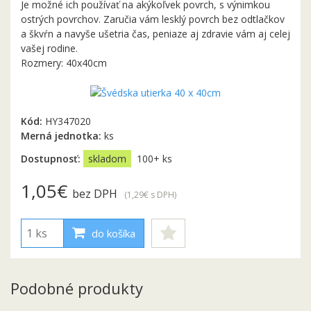
Je možné ich používať na akýkoľvek povrch, s výnimkou
ostrých povrchov. Zaručia vám lesklý povrch bez odtlačkov
a škvŕn a navyše ušetria čas, peniaze aj zdravie vám aj celej
vašej rodine.
Rozmery: 40x40cm
Kód:
HY347020
Merná jednotka:
ks
Dostupnosť:
skladom
100+ ks
1,05€
bez DPH
(1,29€
s DPH
)
do košíka
Podobné produkty