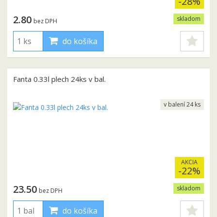
-28%
2.80
skladom
bez DPH
do košíka
Fanta 0.33l plech 24ks v bal.
v balení 24 ks
AKCIA
-22%
23.50
skladom
bez DPH
do košíka