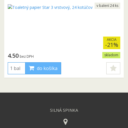
v balení 24 ks
AKCIA
-21%
4.50
skladom
bez DPH
do košíka
SILNÁ SPINKA