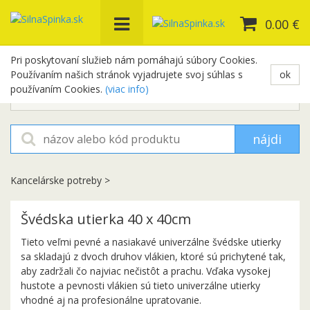
0.00 €
Pri poskytovaní služieb nám pomáhajú súbory Cookies.
Používaním našich stránok vyjadrujete svoj súhlas s
ok
+421 948 654 329
používaním Cookies.
(viac info)
objednavky@silnaspinka.sk
nájdi
Kancelárske potreby
>
Švédska utierka 40 x 40cm
Tieto veľmi pevné a nasiakavé univerzálne švédske utierky
sa skladajú z dvoch druhov vlákien, ktoré sú prichytené tak,
aby zadržali čo najviac nečistôt a prachu. Vďaka vysokej
hustote a pevnosti vlákien sú tieto univerzálne utierky
vhodné aj na profesionálne upratovanie.