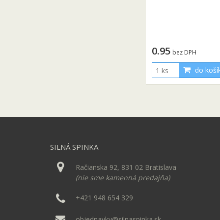
0.95
bez DPH
do koší
SILNÁ SPINKA
Račianska 92, 831 02 Bratislava
(nie sme kamenná predajňa)
+421 948 654 329
objednavky@silnaspinka.sk