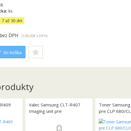
88
tka:
ks
7 až 30 dní
bez DPH
(109,00€
s DPH
)
do košíka
rodukty
-R409
Valec Samsung CLT-R407
Toner Samsung
Imaging unit pre
pre CLP 680/C
70/3175
CLP320/325/ CLX3185
yellow (1.500 st
(24.000 str.)