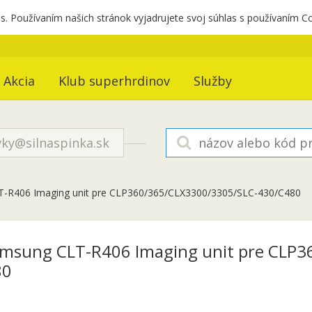
. Používaním našich stránok vyjadrujete svoj súhlas s používaním C
Akcia
Klub superhrdinov
Služby
ky@silnaspinka.sk
T-R406 Imaging unit pre CLP360/365/CLX3300/3305/SLC-430/C480
amsung CLT-R406 Imaging unit pre CLP
80