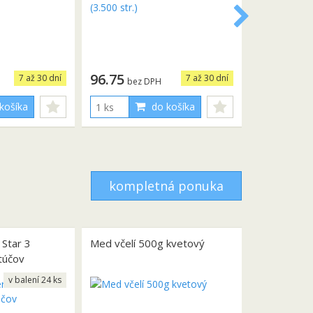
96.75
7 až 30 dní
7 až 30 dní
bez DPH
košíka
do košíka
kompletná ponuka
 Star 3
Med včelí 500g kvetový
túčov
v balení 24 ks