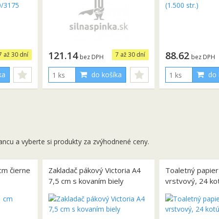
121.14
88.62
7 až 30 dní
7 až 30 dní
bez DPH
bez DPH
ka
do košíka
do 
ancu a vyberte si produkty za zvýhodnené ceny.
cm čierne
Zakladač pákový Victoria A4
Toaletný papier
7,5 cm s kovaním biely
vrstvový, 24 ko