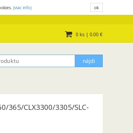
ookies.
(viac info)
ok
0 ks
|
0.00 €
nájdi
360/365/CLX3300/3305/SLC-