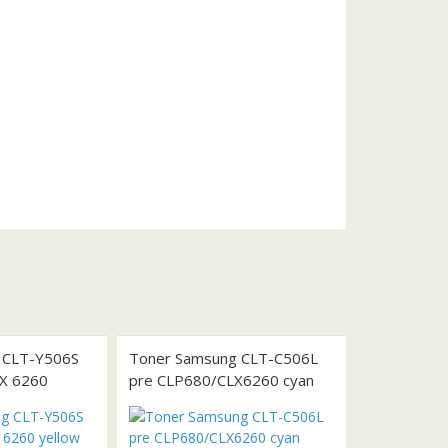
 CLT-Y506S
Toner Samsung CLT-C506L
LX 6260
pre CLP680/CLX6260 cyan
r.)
(3.500 str.)