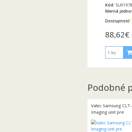
Kód:
SU0197
Merná jedno
Dostupnosť:
88,62€
Podobné p
Valec Samsung CLT
Imaging unit pre
CLP310/315/CLX31
(24.000 str.)