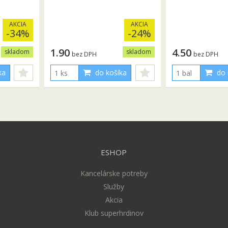
AKCIA
AKCIA
-34%
-24%
1.90
4.50
skladom
skladom
bez DPH
bez DPH
ka
do košíka
do 
ESHOP
Kancelárske potreby
Služby
Akcia
Klub superhrdinov