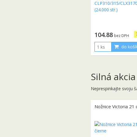
104.88
bez DPH
do koší
Silná akcia
Neprespinkajte svoju š
Nožnice Victoria 21 