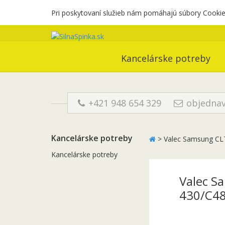
Pri poskytovaní služieb nám pomáhajú súbory Cookies
Kancelárske potreby
+421 948 654 329
objednav
Kancelárske potreby
>
Valec Samsung CL
Kancelárske potreby
Valec S
430/C4