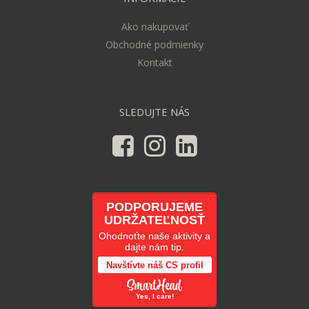
Ako nakupovať
Obchodné podmienky
Kontakt
SLEDUJTE NÁS
PODPORUJEME
UDRŽATEĽNOSŤ
Ohodnoťte naše aktivity a
dajte nám tip.
Navštívte náš CS profil
Yes, I care!