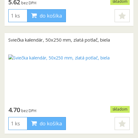
5.62
skladom
bez DPH
do košíka
Sviečka kalendár, 50x250 mm, zlatá potlač, biela
4.70
skladom
bez DPH
do košíka