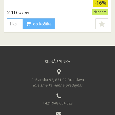
-16%
2.10
skladom
bez DPH
do košíka
SILNÁ SPINKA
Račianska 92, 831 02 Bratislava
(nie sme kamenná predajňa)
+421 948 654 329