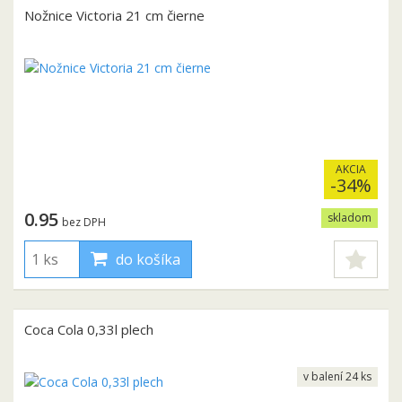
Nožnice Victoria 21 cm čierne
AKCIA
-34%
0.95
skladom
bez DPH
do košíka
Coca Cola 0,33l plech
v balení 24 ks