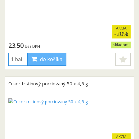
AKCIA
-20%
23.50
skladom
bez DPH
do košíka
Cukor trstinový porciovaný 50 x 4,5 g
AKCIA