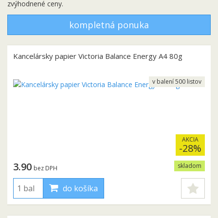
zvýhodnené ceny.
kompletná ponuka
Kancelársky papier Victoria Balance Energy A4 80g
v balení 500 listov
AKCIA
-28%
3.90
skladom
bez DPH
do košíka