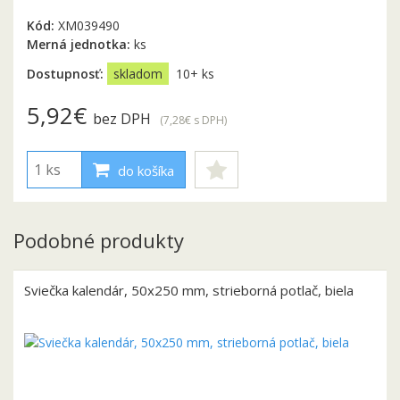
Kód:
XM039490
Merná jednotka:
ks
Dostupnosť:
skladom
10+ ks
5,92€
bez DPH
(7,28€
s DPH
)
do košíka
Podobné produkty
Sviečka kalendár, 50x250 mm, strieborná potlač, biela