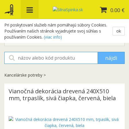
0.00 €
Pri poskytovaní služieb nám pomáhajú súbory Cookies.
Používaním našich stránok vyjadrujete svoj súhlas s
ok
+421 948 654 329
používaním Cookies.
(viac info)
objednavky@silnaspinka.sk
nájdi
Kancelárske potreby
>
Vianočná dekorácia drevená 240X510
mm, trpaslík, sivá čiapka, červená, biela