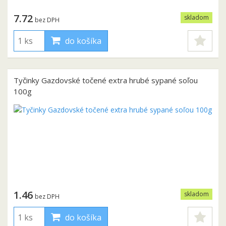
7.72
skladom
bez DPH
do košíka
Tyčinky Gazdovské točené extra hrubé sypané soľou
100g
1.46
skladom
bez DPH
do košíka