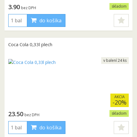
3.90
skladom
bez DPH
do košíka
Coca Cola 0,33l plech
v balení 24 ks
AKCIA
-20%
23.50
skladom
bez DPH
do košíka