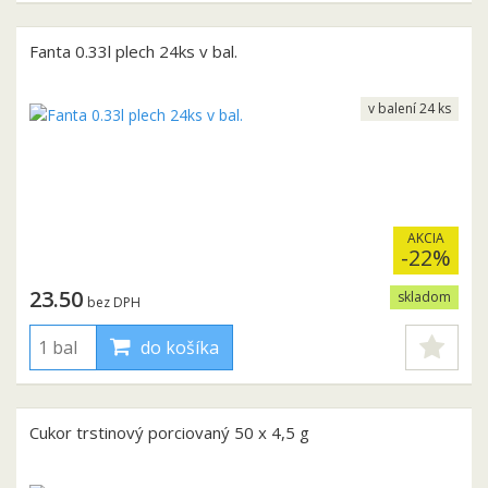
Fanta 0.33l plech 24ks v bal.
v balení 24 ks
AKCIA
-22%
23.50
skladom
bez DPH
do košíka
Cukor trstinový porciovaný 50 x 4,5 g