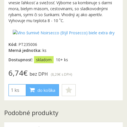
vnesie ľahkosť a sviežosť. Výborne sa kombinuje s darmi
mora, bielym mäsom, cestovinami, so sladkovodnými
rybami, syrmi či so šunkami. Vhodný aj ako aperitív.
Vyhovuje mu teplota 8 - 10 ˚C.
Kód:
PT235006
Merná jednotka:
ks
Dostupnosť:
skladom
10+ ks
6,74€
bez DPH
(8,29€
s DPH
)
do košíka
Podobné produkty