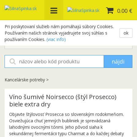
0.00 €
Pri poskytovaní služieb nám pomáhajú súbory Cookies.
Používaním našich stránok vyjadrujete svoj súhlas s
ok
+421 948 654 329
používaním Cookies.
(viac info)
objednavky@silnaspinka.sk
nájdi
Kancelárske potreby
>
Víno šumivé Noirsecco (štýl Prosecco)
biele extra dry
Objavte štýlovosť Prosecca so slovenským rodokmeňom.
Osviežujúca chuť jemných bubliniek je sprevádzaná
lahodnými ovocnými tónmi. Jeho pôvod siaha k
sekundárnej fermentácii typu Charmat a do každej debaty