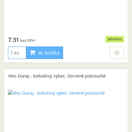
7.31
skladom
bez DPH
do košíka
Víno Dunaj - bobuľový výber, červené polosuché