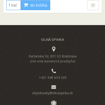
do košíka
SILNÁ SPINKA
Račianska 92, 831 02 Bratislava
(nie sme kamenná predajňa)
+421 948 654 329
objednavky@silnaspinka.sk