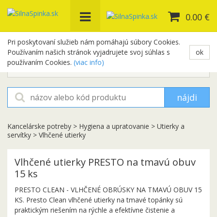
0.00 €
Pri poskytovaní služieb nám pomáhajú súbory Cookies.
Používaním našich stránok vyjadrujete svoj súhlas s
ok
+421 948 654 329
používaním Cookies.
(viac info)
objednavky@silnaspinka.sk
nájdi
Kancelárske potreby
>
Hygiena a upratovanie
>
Utierky a
servítky
>
Vlhčené utierky
Vlhčené utierky PRESTO na tmavú obuv
15 ks
PRESTO CLEAN - VLHČENÉ OBRÚSKY NA TMAVÚ OBUV 15
KS. Presto Clean vlhčené utierky na tmavé topánky sú
praktickým riešením na rýchle a efektívne čistenie a