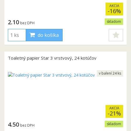
AKCIA
-16%
2.10
skladom
bez DPH
do košíka
Toaletný papier Star 3 vrstvový, 24 kotúčov
v balení 24 ks
AKCIA
-21%
4.50
skladom
bez DPH