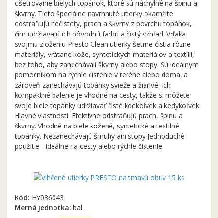
ošetrovanie bielych topánok, ktoré sú náchylné na špinu a
škvrny. Tieto špeciálne navrhnuté utierky okamžite
odstraňujú nečistoty, prach a škvrny z povrchu topánok,
čím udržiavajú ich pôvodnú farbu a čistý vzhľad. Vďaka
svojmu zloženiu Presto Clean utierky šetrne čistia rôzne
materiály, vrátane kože, syntetických materiálov a textílií,
bez toho, aby zanechávali škvrny alebo stopy. Sú ideálnym
pomocníkom na rýchle čistenie v teréne alebo doma, a
zároveň zanechávajú topánky svieže a žiarivé. Ich
kompaktné balenie je vhodné na cesty, takže si môžete
svoje biele topánky udržiavať čisté kdekoľvek a kedykoľvek.
Hlavné vlastnosti: Efektívne odstraňujú prach, špinu a
škvrny. Vhodné na biele kožené, syntetické a textilné
topánky. Nezanechávajú šmuhy ani stopy Jednoduché
použitie - ideálne na cesty alebo rýchle čistenie.
Kód:
HY036043
Merná jednotka:
bal