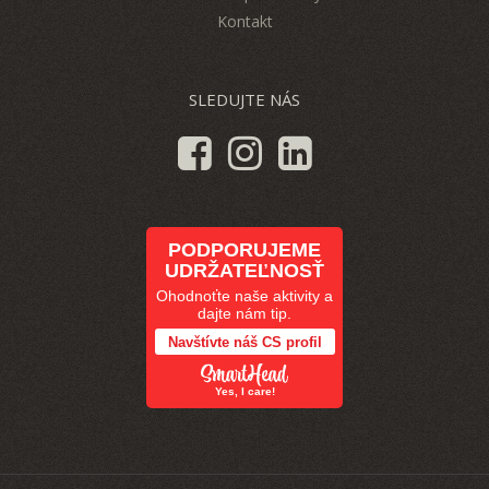
Kontakt
SLEDUJTE NÁS
PODPORUJEME
UDRŽATEĽNOSŤ
Ohodnoťte naše aktivity a
dajte nám tip.
Navštívte náš CS profil
Yes, I care!