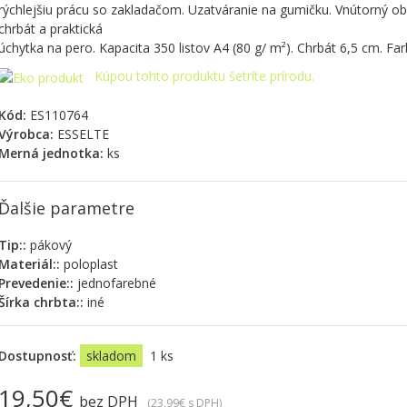
rýchlejšiu prácu so zakladačom. Uzatváranie na gumičku. Vnútorný ob
chrbát a praktická
úchytka na pero. Kapacita 350 listov A4 (80 g/ m²). Chrbát 6,5 cm. Fa
Kúpou tohto produktu šetríte prírodu.
Kód:
ES110764
Výrobca:
ESSELTE
Merná jednotka:
ks
Ďalšie parametre
Tip::
pákový
Materiál::
poloplast
Prevedenie::
jednofarebné
Šírka chrbta::
iné
Dostupnosť:
skladom
1 ks
19,50€
bez DPH
(23,99€
s DPH
)