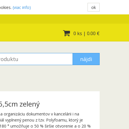
ookies.
(viac info)
ok
0 ks
|
0.00 €
nájdi
6,5cm zelený
 organizáciu dokumentov v kancelárii i na
ál vyplnený penou z tzv. Polyfoamu, ktorý je
180 ° umožňuje o 50 % širšie otvorenie a o 20 %