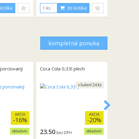
košíka
do košíka
kompletná ponuka
 porciovaný
Coca Cola 0,33l plech
v balení 24 ks
AKCIA
AKCIA
-16%
-20%
23.50
skladom
skladom
bez DPH