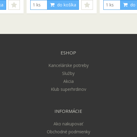
ka
do košíka
do 
ESHOP
Kancelárske potreby
Služby
Akcia
Klub superhrdinov
INFORMÁCIE
Ako nakupovať
Obchodné podmienky