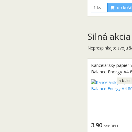
do koší
Silná akcia
Neprespinkajte svoju š
Kancelársky papier V
Balance Energy A4 
v balen
3.90
bez DPH