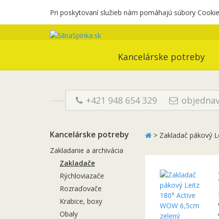
Pri poskytovaní služieb nám pomáhajú súbory Cookies
Kancelárske potreby
+421 948 654 329
objednav
Kancelárske potreby
>
Zakladač pákový L
Zakladanie a archivácia
Zakladače
Rýchloviazače
Rozraďovače
Krabice, boxy
Obaly