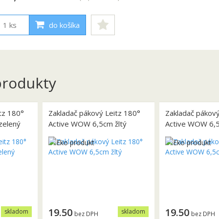
do košíka
rodukty
tz 180°
Zakladač pákový Leitz 180°
Zakladač pákový
zelený
Active WOW 6,5cm žltý
Active WOW 6,
19.50
19.50
skladom
skladom
bez DPH
bez DPH