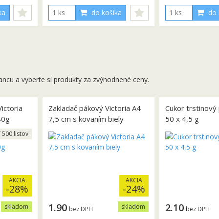
ka
do košíka
do 
ancu a vyberte si produkty za zvýhodnené ceny.
ictoria
Zakladač pákový Victoria A4
Cukor trstinový
80g
7,5 cm s kovaním biely
50 x 4,5 g
í 500 listov
AKCIA
AKCIA
-28%
-24%
1.90
2.10
skladom
skladom
bez DPH
bez DPH