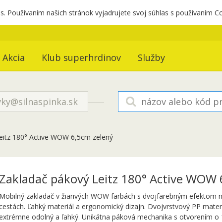
. Používaním našich stránok vyjadrujete svoj súhlas s používaním C
Akcia
Klub superhrdinov
Služby
ky@silnaspinka.sk
eitz 180° Active WOW 6,5cm zelený
Zakladač pákový Leitz 180° Active WOW 
Mobilný zakladač v žiarivých WOW farbách s dvojfarebným efektom na
cestách. Ľahký materiál a ergonomický dizajn. Dvojvrstvový PP materi
extrémne odolný a ľahký. Unikátna páková mechanika s otvorením o 