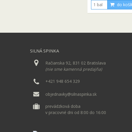
do koší
SILNÁ SPINKA
Račianska 92, 831 02 Bratislava
(nie sme kamenná predajňa)
+421 948 654 329
objednavky@silnaspinka.sk
prevádzková doba
v pracovné dni od 8:00 do 16:00