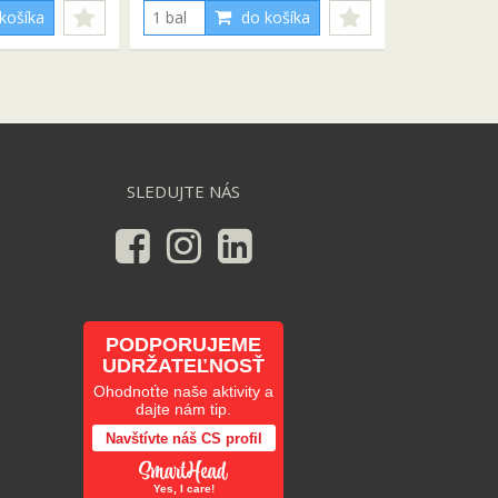
košíka
do košíka
SLEDUJTE NÁS
PODPORUJEME
UDRŽATEĽNOSŤ
Ohodnoťte naše aktivity a
dajte nám tip.
Navštívte náš CS profil
Yes, I care!