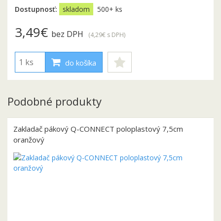
Dostupnosť:
skladom
500+ ks
3,49€
bez DPH
(4,29€
s DPH
)
do košíka
Podobné produkty
Zakladač pákový Q-CONNECT poloplastový 7,5cm
oranžový