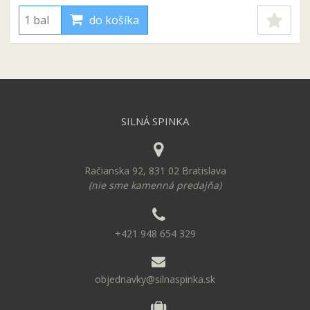
do košíka
SILNÁ SPINKA
Račianska 92, 831 02 Bratislava
(nie sme kamenná predajňa)
+421 948 654 329
objednavky@silnaspinka.sk