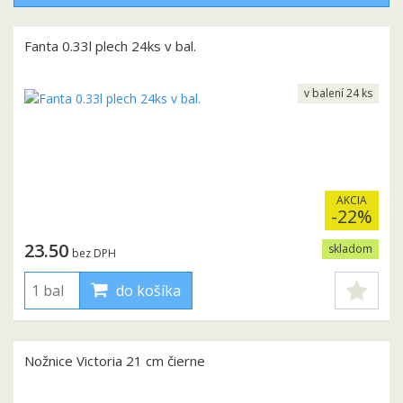
Fanta 0.33l plech 24ks v bal.
v balení 24 ks
AKCIA
-22%
23.50
skladom
bez DPH
do košíka
Nožnice Victoria 21 cm čierne