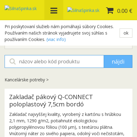
0.00 €
Pri poskytovaní služieb nám pomáhajú súbory Cookies.
Používaním našich stránok vyjadrujete svoj súhlas s
ok
+421 948 654 329
používaním Cookies.
(viac info)
objednavky@silnaspinka.sk
nájdi
Kancelárske potreby
>
Zakladač pákový Q-CONNECT
poloplastový 7,5cm bordó
Zakladač najvyššej kvality, vyrobený z kartónu s hrúbkou
2,1 mm, 1290 g/m2, potiahnuté ekologickou
polypropylénovou fóliou (100 µm), s textúrou plátna.
Vnútorný náter zo sivého papiera, odolný voči nečistotám,