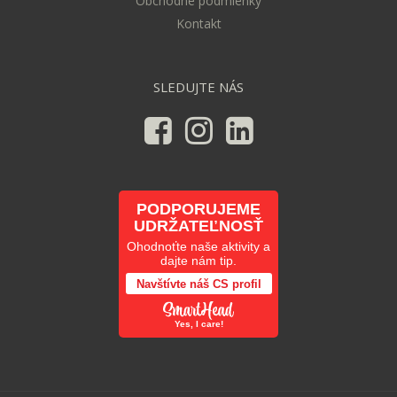
Obchodné podmienky
Kontakt
SLEDUJTE NÁS
PODPORUJEME
UDRŽATEĽNOSŤ
Ohodnoťte naše aktivity a
dajte nám tip.
Navštívte náš CS profil
Yes, I care!