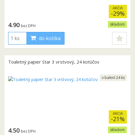
AKCIA
-29%
4.90
skladom
bez DPH
do košíka
Toaletný papier Star 3 vrstvový, 24 kotúčov
v balení 24 ks
AKCIA
-21%
4.50
skladom
bez DPH