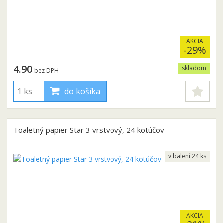
AKCIA
-29%
4.90
skladom
bez DPH
do košíka
Toaletný papier Star 3 vrstvový, 24 kotúčov
v balení 24 ks
AKCIA