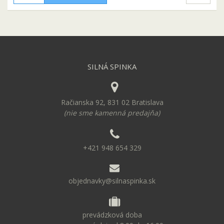
SILNÁ SPINKA
Račianska 92, 831 02 Bratislava
(nie sme kamenná predajňa)
+421 948 654 329
objednavky@silnaspinka.sk
prevádzková doba