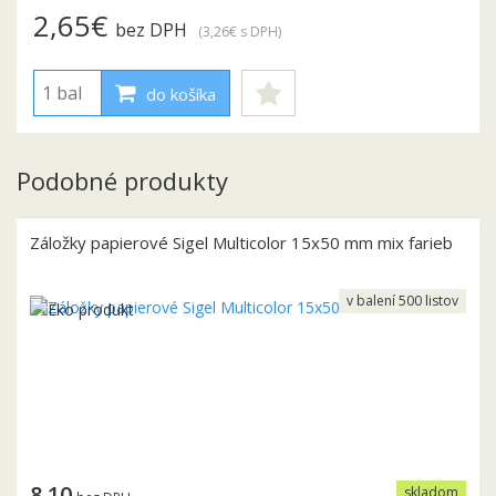
2,65€
bez DPH
(3,26€
s DPH
)
do košíka
Podobné produkty
Záložky papierové Sigel Multicolor 15x50 mm mix farieb
v balení 500 listov
8.10
skladom