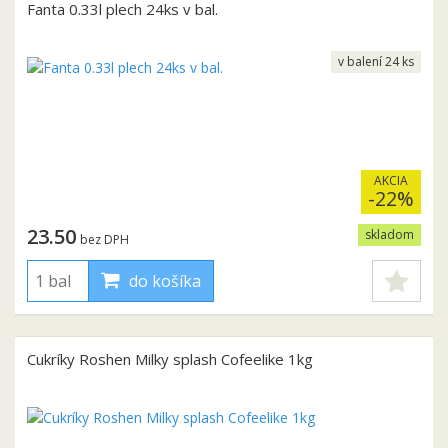
Fanta 0.33l plech 24ks v bal.
v balení 24 ks
AKCIA
-22%
23.50
skladom
bez DPH
do košíka
Cukríky Roshen Milky splash Cofeelike 1kg