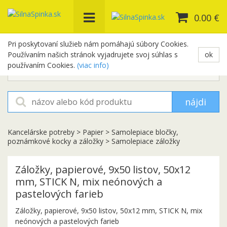
0.00 €
Pri poskytovaní služieb nám pomáhajú súbory Cookies.
Používaním našich stránok vyjadrujete svoj súhlas s
ok
+421 948 654 329
používaním Cookies.
(viac info)
objednavky@silnaspinka.sk
nájdi
Kancelárske potreby
>
Papier
>
Samolepiace bločky,
poznámkové kocky a záložky
>
Samolepiace záložky
Záložky, papierové, 9x50 listov, 50x12
mm, STICK N, mix neónových a
pastelových farieb
Záložky, papierové, 9x50 listov, 50x12 mm, STICK N, mix
neónových a pastelových farieb