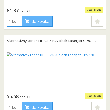
61.37
7 až 30 dní
bez DPH
do košíka
Alternatívny toner HP CE740A black LaserJet CP5220
55.68
7 až 30 dní
bez DPH
do košíka