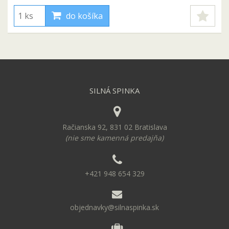
do košíka
SILNÁ SPINKA
Račianska 92, 831 02 Bratislava
(nie sme kamenná predajňa)
+421 948 654 329
objednavky@silnaspinka.sk