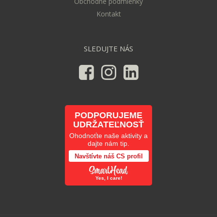
Obchodné podmienky
Kontakt
SLEDUJTE NÁS
PODPORUJEME
UDRŽATEĽNOSŤ
Ohodnoťte naše aktivity a
dajte nám tip.
Navštívte náš CS profil
Yes, I care!