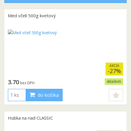
Med včelí 500g kvetový
AKCIA
-27%
3.70
skladom
bez DPH
do košíka
Hubka na riad CLASSIC