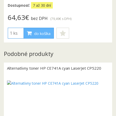
Dostupnosť:
7 až 30 dní
64,63€
bez DPH
(79,49€
s DPH
)
do košíka
Podobné produkty
Alternatívny toner HP CE741A cyan LaserJet CP5220