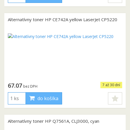
Alternatívny toner HP CE742A yellow LaserJet CP5220
67.07
7 až 30 dní
bez DPH
do košíka
Alternatívny toner HP Q7561A, CLJ3000, cyan