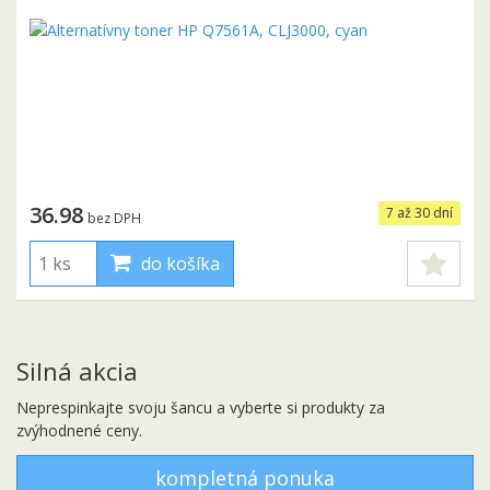
36.98
7 až 30 dní
bez DPH
do košíka
Silná akcia
Neprespinkajte svoju šancu a vyberte si produkty za
zvýhodnené ceny.
kompletná ponuka