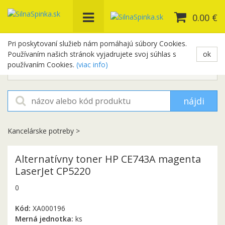
0.00 €
Pri poskytovaní služieb nám pomáhajú súbory Cookies.
Používaním našich stránok vyjadrujete svoj súhlas s
ok
+421 948 654 329
používaním Cookies.
(viac info)
objednavky@silnaspinka.sk
nájdi
Kancelárske potreby
>
Alternatívny toner HP CE743A magenta
LaserJet CP5220
0
Kód:
XA000196
Merná jednotka:
ks