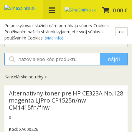
0.00 €
Pri poskytovaní služieb nám pomáhajú súbory Cookies.
Používaním našich stránok vyjadrujete svoj súhlas s
ok
+421 948 654 329
používaním Cookies.
(viac info)
objednavky@silnaspinka.sk
nájdi
Kancelárske potreby
>
Alternatívny toner pre HP CE323A No.128
magenta LJPro CP1525n/nw
CM1415fn/fnw
0
Kód:
XA000226