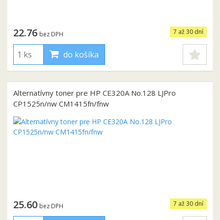
22.76
7 až 30 dní
bez DPH
do košíka
Alternatívny toner pre HP CE320A No.128 LJPro
CP1525n/nw CM1415fn/fnw
25.60
7 až 30 dní
bez DPH