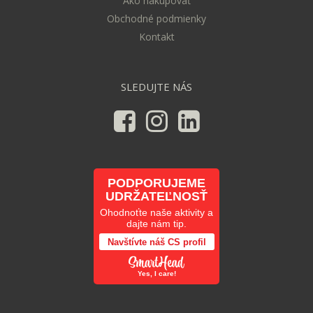
Ako nakupovať
Obchodné podmienky
Kontakt
SLEDUJTE NÁS
PODPORUJEME
UDRŽATEĽNOSŤ
Ohodnoťte naše aktivity a
dajte nám tip.
Navštívte náš CS profil
Yes, I care!