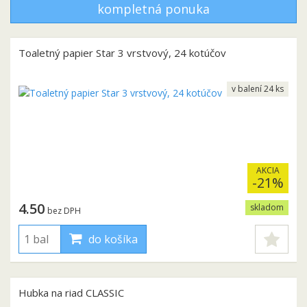
kompletná ponuka
Toaletný papier Star 3 vrstvový, 24 kotúčov
v balení 24 ks
AKCIA
-21%
4.50
skladom
bez DPH
do košíka
Hubka na riad CLASSIC