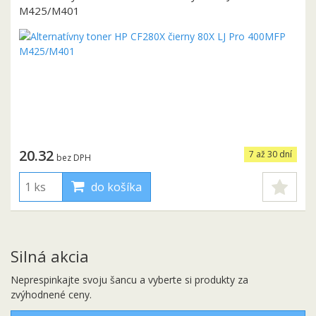
M425/M401
20.32
7 až 30 dní
bez DPH
do košíka
Silná akcia
Neprespinkajte svoju šancu a vyberte si produkty za
zvýhodnené ceny.