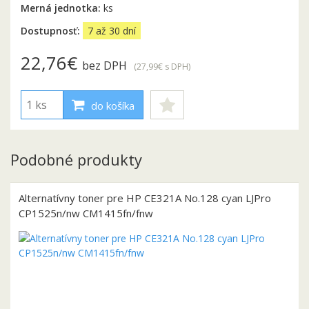
Merná jednotka:
ks
Dostupnosť:
7 až 30 dní
22,76€
bez DPH
(27,99€
s DPH
)
do košíka
Podobné produkty
Alternatívny toner pre HP CE321A No.128 cyan LJPro
CP1525n/nw CM1415fn/fnw