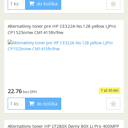
do košíka
Alternatívny toner pre HP CE322A No.128 yellow LJPro
CP1525n/nw CM1415fn/fnw
22.76
7 až 30 dní
bez DPH
do košíka
Alternatívny toner HP CF280X čierny 80X LJ Pro 400MFP