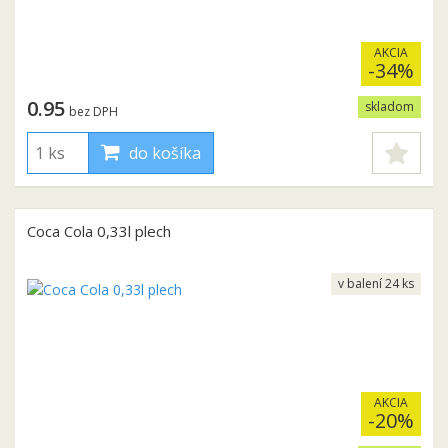
AKCIA
-34%
0.95
skladom
bez DPH
do košíka
Coca Cola 0,33l plech
v balení 24 ks
AKCIA
-20%