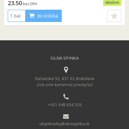
23.50
skladom
bez DPH
do košíka
SILNÁ SPINKA
Račianska 92, 831 02 Bratislava
(nie sme kamenná predajňa)
+421 948 654 329
objednavky@silnaspinka.sk