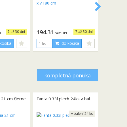
194.31
7 až 30 dní
7 až 30 dní
H
bez DPH
košíka
do košíka
kompletná ponuka
a 21 cm čierne
Fanta 0.33l plech 24ks v bal.
v balení 24 ks