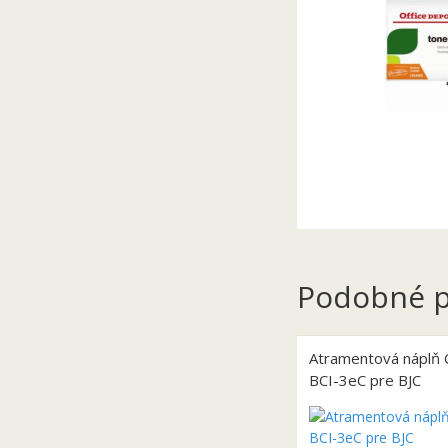
Podobné p
Atramentová náplň 
BCI-3eC pre BJC
3000/6000/S400/50
cyan (390 str.)