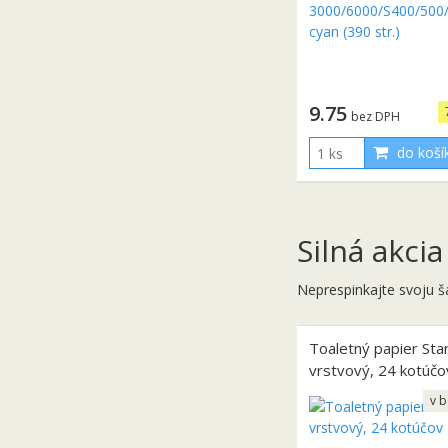
9.75
bez DPH
do koší
Silná akcia
Neprespinkajte svoju š
Toaletný papier Sta
vrstvový, 24 kotúčo
v b