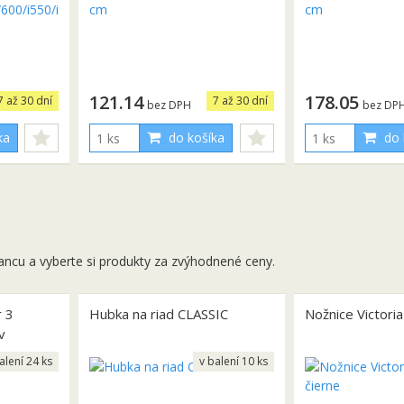
121.14
178.05
7 až 30 dní
7 až 30 dní
bez DPH
bez DP
ka
do košíka
do 
ancu a vyberte si produkty za zvýhodnené ceny.
r 3
Hubka na riad CLASSIC
Nožnice Victori
v
alení 24 ks
v balení 10 ks