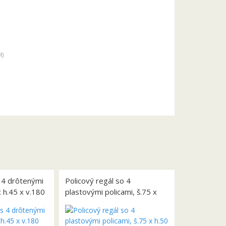
H
)
s 4 drôtenými
Policový regál so 4
x h.45 x v.180
plastovými policami, š.75 x
h.50 x v.180 cm