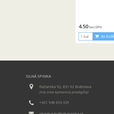
4.50
bez DPH
do koší
SILNÁ SPINKA
Račianska 92, 831 02 Bratislava
(nie sme kamenná predajňa)
+421 948 654 329
objednavky@silnaspinka.sk