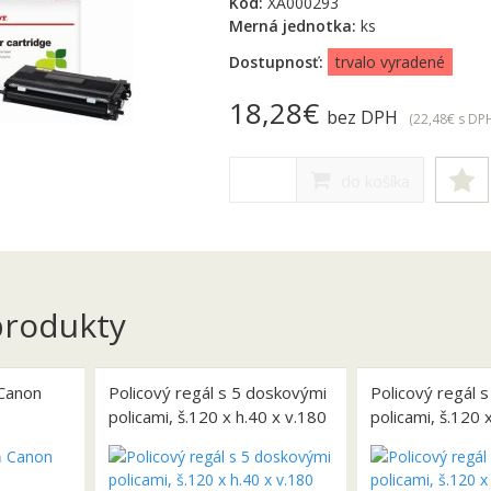
Kód:
XA000293
Merná jednotka:
ks
Dostupnosť:
trvalo vyradené
18,28€
bez DPH
(22,48€
s DP
do košíka
rodukty
Canon
Policový regál s 5 doskovými
Policový regál 
policami, š.120 x h.40 x v.180
policami, š.120 
0/600/i550/i850
cm
cm