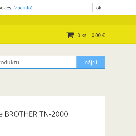
ookies.
(viac info)
ok
0 ks
|
0.00 €
nájdi
pre BROTHER TN-2000