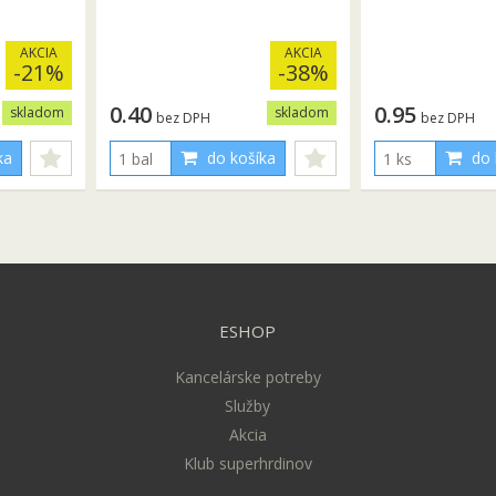
AKCIA
AKCIA
-21%
-38%
0.40
0.95
skladom
skladom
bez DPH
bez DPH
ka
do košíka
do 
ESHOP
Kancelárske potreby
Služby
Akcia
Klub superhrdinov