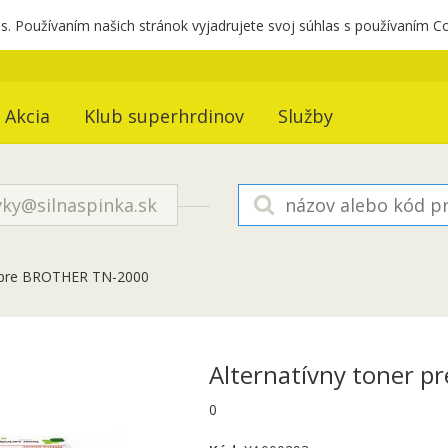
. Používaním našich stránok vyjadrujete svoj súhlas s používaním C
Akcia
Klub superhrdinov
Služby
ky@silnaspinka.sk
r pre BROTHER TN-2000
Alternatívny toner 
0