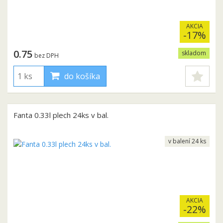
AKCIA
-17%
0.75
skladom
bez DPH
do košíka
Fanta 0.33l plech 24ks v bal.
v balení 24 ks
AKCIA
-22%