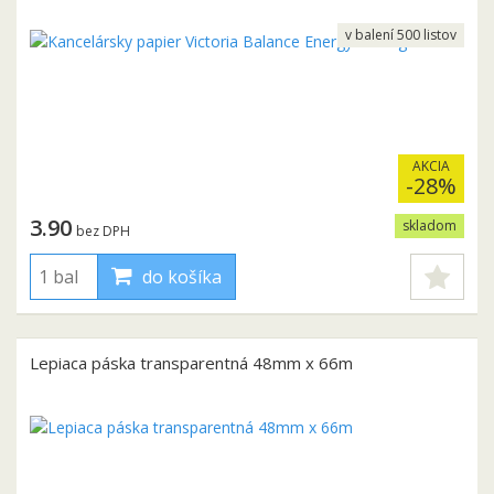
v balení 500 listov
AKCIA
-28%
3.90
skladom
bez DPH
do košíka
Lepiaca páska transparentná 48mm x 66m