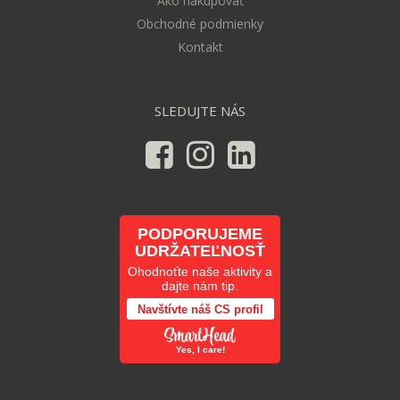
Ako nakupovať
Obchodné podmienky
Kontakt
SLEDUJTE NÁS
PODPORUJEME
UDRŽATEĽNOSŤ
Ohodnoťte naše aktivity a
dajte nám tip.
Navštívte náš CS profil
Yes, I care!