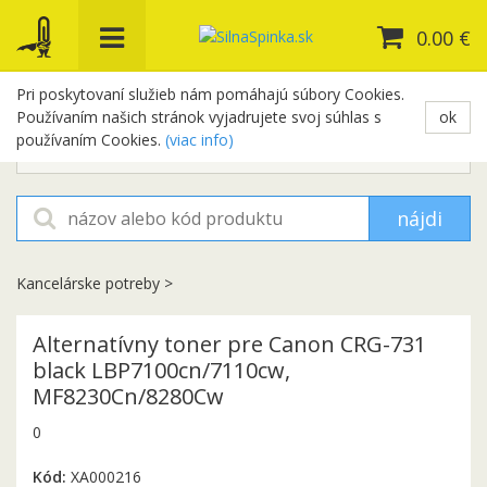
0.00 €
Pri poskytovaní služieb nám pomáhajú súbory Cookies.
Používaním našich stránok vyjadrujete svoj súhlas s
ok
+421 948 654 329
používaním Cookies.
(viac info)
objednavky@silnaspinka.sk
nájdi
Kancelárske potreby
>
Alternatívny toner pre Canon CRG-731
black LBP7100cn/7110cw,
MF8230Cn/8280Cw
0
Kód:
XA000216