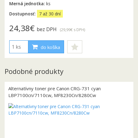
Merná jednotka:
ks
Dostupnosť:
7 až 30 dní
24,38€
bez DPH
(29,99€
s DPH
)
do košíka
Podobné produkty
Alternatívny toner pre Canon CRG-731 cyan
LBP7100cn/7110cw, MF8230Cn/8280Cw