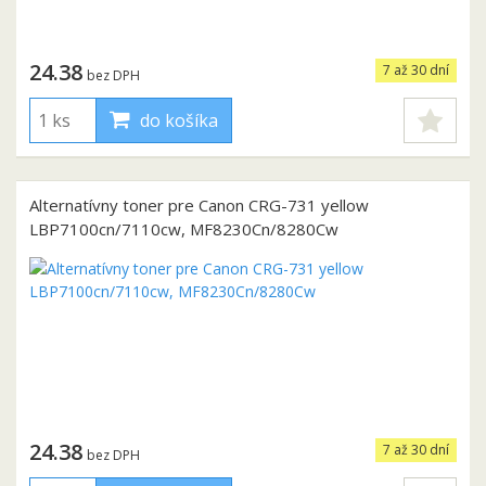
24.38
7 až 30 dní
bez DPH
do košíka
Alternatívny toner pre Canon CRG-731 yellow
LBP7100cn/7110cw, MF8230Cn/8280Cw
24.38
7 až 30 dní
bez DPH