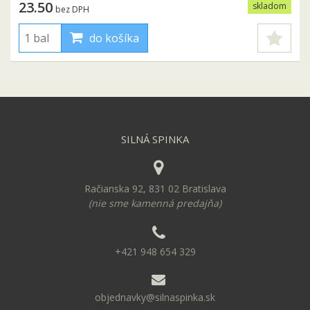
23.50
skladom
bez DPH
do košíka
SILNÁ SPINKA
Račianska 92, 831 02 Bratislava
(nie sme kamenná predajňa)
+421 948 654 329
objednavky@silnaspinka.sk