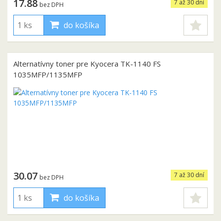
17.88
7 až 30 dní
bez DPH
do košíka
Alternatívny toner pre Kyocera TK-1140 FS
1035MFP/1135MFP
30.07
7 až 30 dní
bez DPH
do košíka