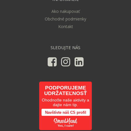
Ako nakupovať
Obchodné podmienky
Kontakt
SLEDUJTE NÁS
PODPORUJEME
UDRŽATEĽNOSŤ
Ohodnoťte naše aktivity a
dajte nám tip.
Navštívte náš CS profil
Yes, I care!