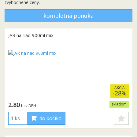
zvýhodnené ceny.
kompletná ponuka
JAR na riad 900ml mix
AKCIA
-28%
2.80
skladom
bez DPH
do košíka