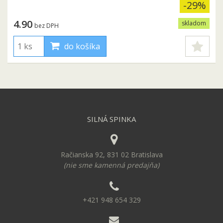
-29%
4.90
skladom
bez DPH
do košíka
SILNÁ SPINKA
Račianska 92, 831 02 Bratislava
(nie sme kamenná predajňa)
+421 948 654 329