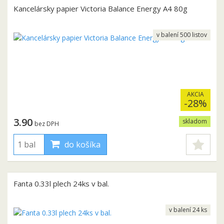
Kancelársky papier Victoria Balance Energy A4 80g
v balení 500 listov
AKCIA
-28%
3.90
skladom
bez DPH
do košíka
Fanta 0.33l plech 24ks v bal.
v balení 24 ks