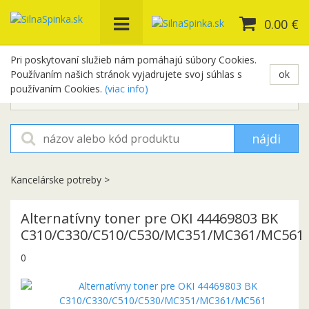
0.00 €
Pri poskytovaní služieb nám pomáhajú súbory Cookies.
Používaním našich stránok vyjadrujete svoj súhlas s
ok
+421 948 654 329
používaním Cookies.
(viac info)
objednavky@silnaspinka.sk
nájdi
Kancelárske potreby
>
Alternatívny toner pre OKI 44469803 BK
C310/C330/C510/C530/MC351/MC361/MC561
0