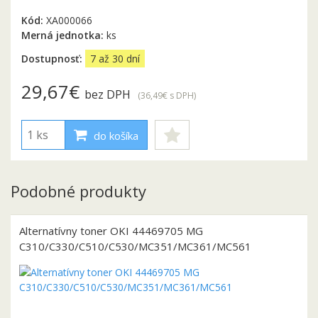
Kód:
XA000066
Merná jednotka:
ks
Dostupnosť:
7 až 30 dní
29,67€
bez DPH
(36,49€
s DPH
)
do košíka
Podobné produkty
Alternatívny toner OKI 44469705 MG
C310/C330/C510/C530/MC351/MC361/MC561