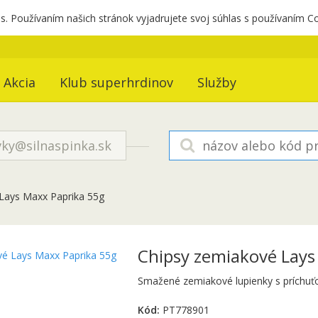
. Používaním našich stránok vyjadrujete svoj súhlas s používaním C
Akcia
Klub superhrdinov
Služby
ky@silnaspinka.sk
Lays Maxx Paprika 55g
Chipsy zemiakové Lays
Smažené zemiakové lupienky s príchuťo
Kód:
PT778901