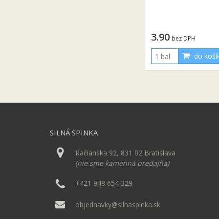
3.90
bez DPH
do koší
SILNÁ SPINKA
Račianska 92, 831 02 Bratislava
(nie sme kamenná predajňa)
+421 948 654 329
objednavky@silnaspinka.sk