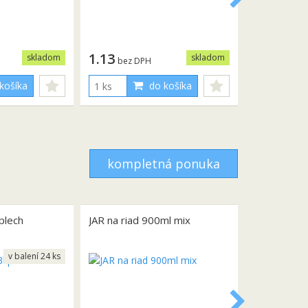
1.13
skladom
skladom
bez DPH
košíka
do košíka
kompletná ponuka
 plech
JAR na riad 900ml mix
v balení 24 ks