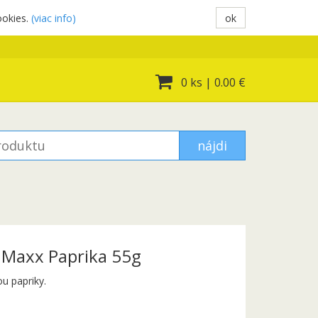
ookies.
(viac info)
ok
0 ks
|
0.00 €
nájdi
 Maxx Paprika 55g
u papriky.