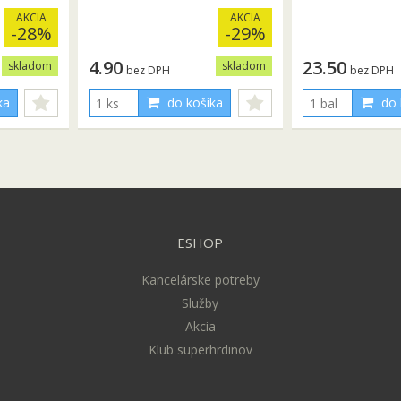
AKCIA
AKCIA
-28%
-29%
4.90
23.50
skladom
skladom
bez DPH
bez DPH
ka
do košíka
do 
ESHOP
Kancelárske potreby
Služby
Akcia
Klub superhrdinov