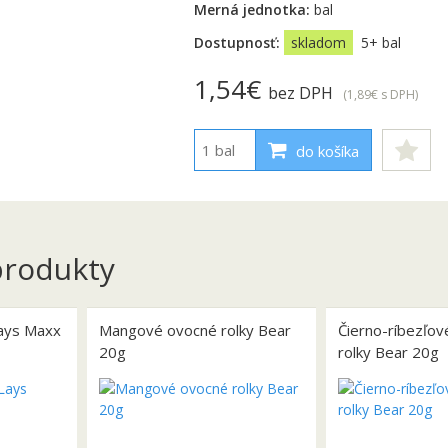
Merná jednotka:
bal
Dostupnosť:
skladom
5+ bal
1,54€
bez DPH
(1,89€
s DPH
)
do košíka
rodukty
ays Maxx
Mangové ovocné rolky Bear
Čierno-ríbezľo
20g
rolky Bear 20g