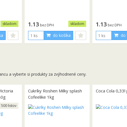
1.13
1.13
skladom
skladom
bez DPH
bez DPH
ka
do košíka
do 
ancu a vyberte si produkty za zvýhodnené ceny.
ictoria
Cukríky Roshen Milky splash
Coca Cola 0,33l
80g
Cofeelike 1kg
í 500 listov