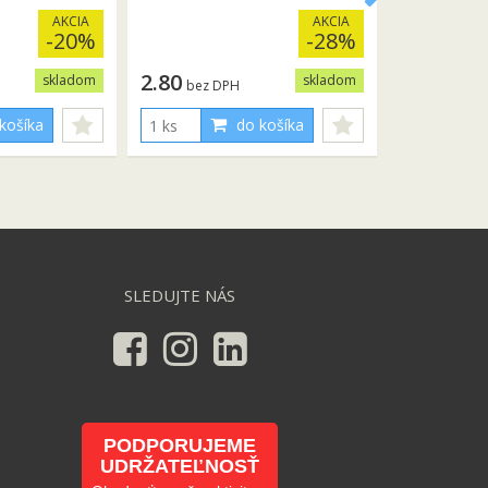
AKCIA
AKCIA
-20%
-28%
2.80
skladom
skladom
bez DPH
košíka
do košíka
SLEDUJTE NÁS
PODPORUJEME
UDRŽATEĽNOSŤ