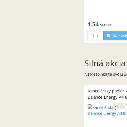
1.54
bez DPH
do koší
Silná akcia
Neprespinkajte svoju š
Kancelársky papier V
Balance Energy A4 
v balen