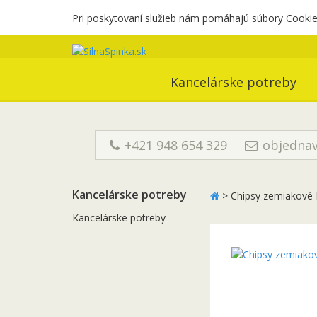
Pri poskytovaní služieb nám pomáhajú súbory Cookies
Kancelárske potreby
+421 948 654 329
objednav
Kancelárske potreby
>
Chipsy zemiakové 
Kancelárske potreby