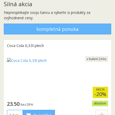
Silná akcia
Neprespinkajte svoju šancu a vyberte si produkty za
zvýhodnené ceny.
kompletná ponuka
Coca Cola 0,33l plech
v balení 24 ks
AKCIA
-20%
23.50
skladom
bez DPH