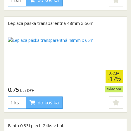
do košíka
Lepiaca páska transparentná 48mm x 66m
AKCIA
-17%
0.75
skladom
bez DPH
do košíka
Fanta 0.33l plech 24ks v bal.