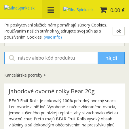
0.00 €
Pri poskytovaní služieb nám pomáhajú súbory Cookies.
Používaním našich stránok vyjadrujete svoj súhlas s
ok
+421 948 654 329
používaním Cookies.
(viac info)
objednavky@silnaspinka.sk
nájdi
Kancelárske potreby
>
Jahodové ovocné rolky Bear 20g
BEAR Fruit Rolls je dokonalý 100% prírodný ovocný snack.
Len ovocie a nič iné. Vyrobené z ručne zbieraného ovocia,
jemne sušeného pri nízkej teplote, aby si zachovalo všetku
ovocnú chuť. Preto majú BEAR Fruit Rolls vysoký obsah
vlákniny a sú dokonalým občerstvením na prestávku plnú