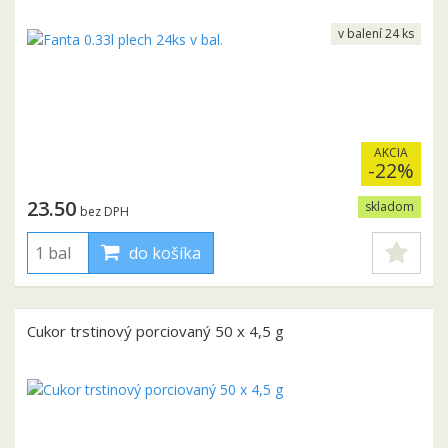
v balení 24 ks
AKCIA
-22%
23.50
skladom
bez DPH
do košíka
Cukor trstinový porciovaný 50 x 4,5 g