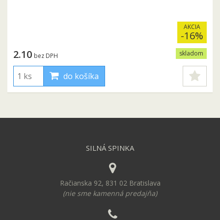
AKCIA
-16%
2.10
skladom
bez DPH
do košíka
SILNÁ SPINKA
Račianska 92, 831 02 Bratislava
(nie sme kamenná predajňa)