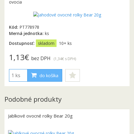
ovocia
Kód:
PT778978
Merná jednotka:
ks
Dostupnosť:
skladom
10+ ks
1,13€
bez DPH
(1,34€
s DPH
)
do košíka
Podobné produkty
Jablkové ovocné rolky Bear 20g